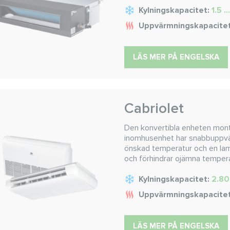
Kylningskapacitet:
1.5 .
Uppvärmningskapacite
LÄS MER PÅ ENGELSKA
Cabriolet
Den konvertibla enheten mont
inomhusenhet har snabbuppvä
önskad temperatur och en lame
och förhindrar ojämna temper
Kylningskapacitet:
2.80
Uppvärmningskapacite
LÄS MER PÅ ENGELSKA