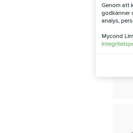
Genom att kl
godkänner d
analys, per
Mycond Limi
integritetsp