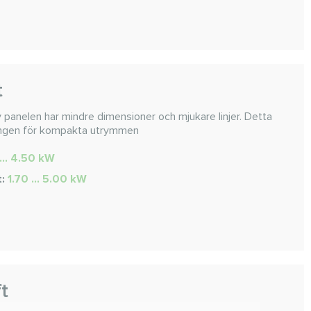
t
panelen har mindre dimensioner och mjukare linjer. Detta
sningen för kompakta utrymmen
... 4.50 kW
t:
1.70 ... 5.00 kW
ft