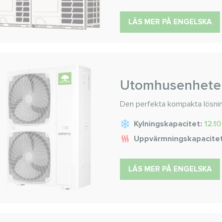
LÄS MER PÅ ENGELSKA
Utomhusenheter
Den perfekta kompakta lösni
Kylningskapacitet:
12.10
Uppvärmningskapacite
LÄS MER PÅ ENGELSKA