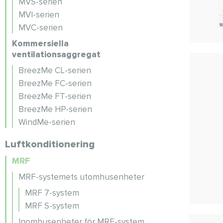
MVS-serien
MVI-serien
MVC-serien
Kommersiella
ventilationsaggregat
BreezMe CL-serien
BreezMe FC-serien
BreezMe FT-serien
BreezMe HP-serien
WindMe-serien
Luftkonditionering
MRF
MRF-systemets utomhusenheter
MRF 7-system
MRF S-system
Inomhusenheter för MRF-system