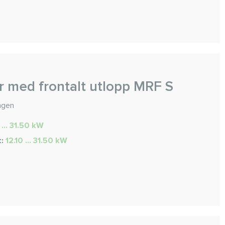
 med frontalt utlopp MRF S
ngen
 ... 31.50 kW
t:
12.10 ... 31.50 kW