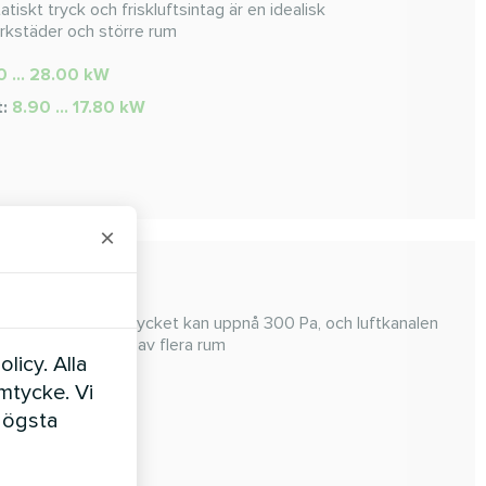
iskt tryck och friskluftsintag är en idealisk
verkstäder och större rum
0 ... 28.00 kW
t:
8.90 ... 17.80 kW
×
xterna statiska trycket kan uppnå 300 Pa, och luftkanalen
ditionering, delning av flera rum
licy. Alla
... 16.0 kW
amtycke. Vi
högsta
t:
1.70 ... 18.0 kW