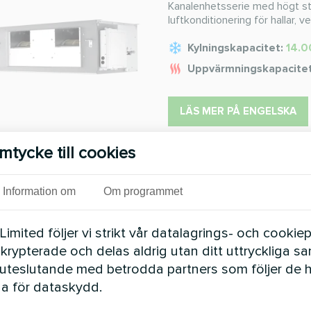
Kanalenhetsserie med högt stat
luftkonditionering för hallar, 
Kylningskapacitet:
14.0
Uppvärmningskapacite
LÄS MER PÅ ENGELSKA
mtycke till cookies
Hög ESP-kanal
Information om
Om programmet
Hög ESP-kanal Hög vägg Det e
kan väljas fritt. Gör en luftkon
mited följer vi strikt vår datalagrings- och cookiepo
Kylningskapacitet:
1.50 
 krypterade och delas aldrig utan ditt uttryckliga s
uteslutande med betrodda partners som följer de 
Uppvärmningskapacite
a för dataskydd.