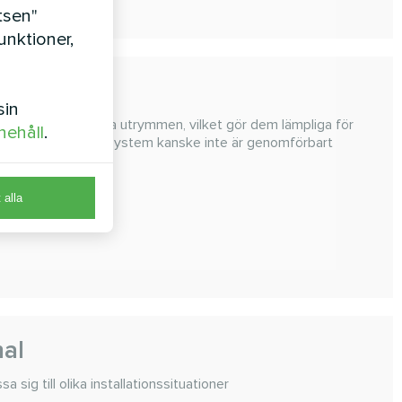
tsen"
nktioner,
nal
sin
r att passa i trånga utrymmen, vilket gör dem lämpliga för
nehåll
.
konventionellt kanalsystem kanske inte är genomförbart
... 7.10 kW
t alla
t:
1.70 ... 8.00 kW
al
sa sig till olika installationssituationer