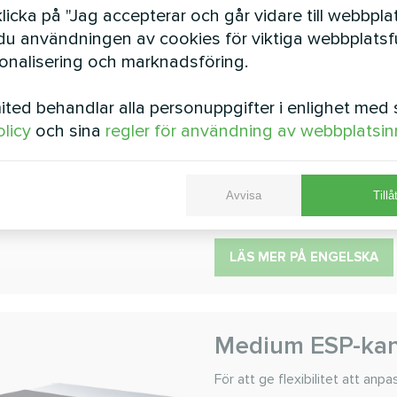
LÄS MER PÅ ENGELSKA
icka på "Jag accepterar och går vidare till webbpla
u användningen av cookies för viktiga webbplatsfu
sonalisering och marknadsföring.
Låg ESP smal ka
ted behandlar alla personuppgifter i enlighet med 
Smala kanaler är utformade fö
olicy
och sina
regler för användning av webbplatsin
installationer i områden där 
Kylningskapacitet:
1.50 
Avvisa
Tillå
Uppvärmningskapacite
LÄS MER PÅ ENGELSKA
Medium ESP-kan
För att ge flexibilitet att anpas