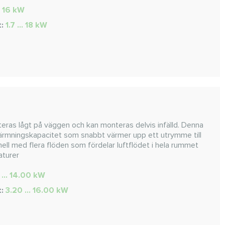
.. 16 kW
t:
1.7 ... 18 kW
eras lågt på väggen och kan monteras delvis infälld. Denna
rmningskapacitet som snabbt värmer upp ett utrymme till
ll med flera flöden som fördelar luftflödet i hela rummet
aturer
 ... 14.00 kW
t:
3.20 ... 16.00 kW