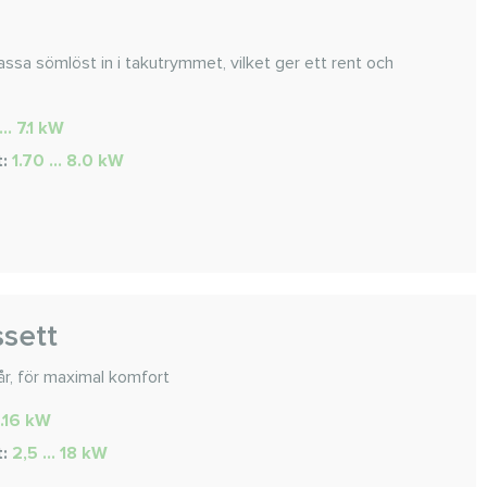
ssa sömlöst in i takutrymmet, vilket ger ett rent och
... 7.1 kW
t:
1.70 ... 8.0 kW
sett
år, för maximal komfort
..16 kW
t:
2,5 ... 18 kW