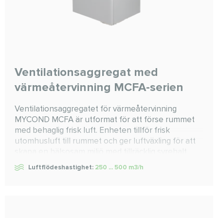
Ventilationsaggregat med
värmeåtervinning MCFA-serien
Ventilationsaggregatet för värmeåtervinning
MYCOND MCFA är utformat för att förse rummet
med behaglig frisk luft. Enheten tillför frisk
utomhusluft till rummet och ger luftväxling för att
skapa en hälsosam miljö med tillräcklig syrehalt,
rätt temperatur och luftfuktighet samt
Luftflödeshastighet:
250 ... 500 m3/h
föroreningsnivåer nära noll