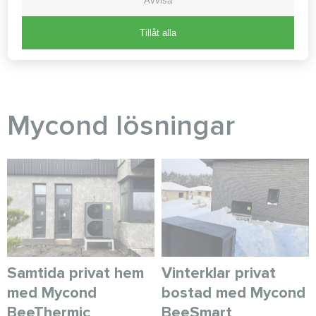
Avvisa
Tillåt alla
FLER BLOGGINLÄGG
Myсond lösningar
Samtida privat hem
Vinterklar privat
med Mycond
bostad med Mycond
BeeThermic
BeeSmart