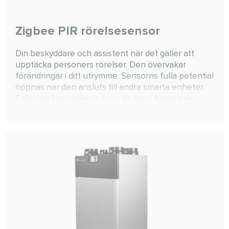
Zigbee PIR rörelsesensor
Din beskyddare och assistent när det gäller att
upptäcka personers rörelser. Den övervakar
förändringar i ditt utrymme. Sensorns fulla potential
öppnas när den ansluts till andra smarta enheter.
Enheten kan aktivera även de mest komplexa
scenarion som endast begränsas av mänsklig
fantasi