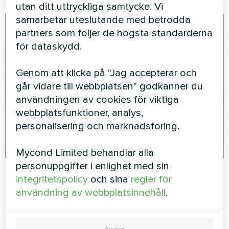
utan ditt uttryckliga samtycke. Vi
samarbetar uteslutande med betrodda
partners som följer de högsta standarderna
för dataskydd.
Genom att klicka på "Jag accepterar och
går vidare till webbplatsen" godkänner du
användningen av cookies för viktiga
webbplatsfunktioner, analys,
personalisering och marknadsföring.
Mycond Limited behandlar alla
personuppgifter i enlighet med sin
Mycond
25.03.2026
Värmepumpar
integritetspolicy
och sina
regler för
Mycond BeeSmart vs Daikin Altherma 3 R
användning av webbplatsinnehåll
.
W: Jämförelse av värmepumpar utifrån
HP‑KEYMARK‑certifikat