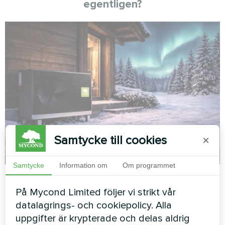
egentligen?
Samtycke till cookies
×
Samtycke
Information om
Om programmet
Mycond
26.03.2026
Värmepumpar
Mycond BeeSmart MHCS 035 mot Vaillant
På Mycond Limited följer vi strikt vår
datalagrings- och cookiepolicy. Alla
aroTHERM Split VWL 85/7.2: värmepumpar
uppgifter är krypterade och delas aldrig
bedöms efter intyg, inte broschyr