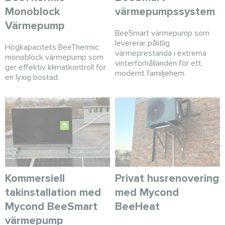
Monoblock
värmepumpssystem
Värmepump
BeeSmart värmepump som
levererar pålitlig
Högkapacitets BeeThermic
värmeprestanda i extrema
monoblock värmepump som
vinterförhållanden för ett
ger effektiv klimatkontroll för
modernt familjehem.
en lyxig bostad.
Kommersiell
Privat husrenovering
takinstallation med
med Mycond
Mycond BeeSmart
BeeHeat
värmepump