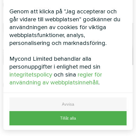
Konstnärlig design
Konstverk design
Genom att klicka på "Jag accepterar och
fläktkonvektor Silent-serien
fläktkonvektorer Glasserie
går vidare till webbplatsen" godkänner du
användningen av cookies för viktiga
webbplatsfunktioner, analys,
personalisering och marknadsföring.
Mycond Limited behandlar alla
personuppgifter i enlighet med sin
Lägenhet
Kontor
integritetspolicy
och sina
regler för
användning av webbplatsinnehåll
.
Konstnärlig design
Konstnärlig design
fläktkonvektor Silent-serien
fläktkonvektor Silent-serien
Avvisa
1
2
Tillåt alla