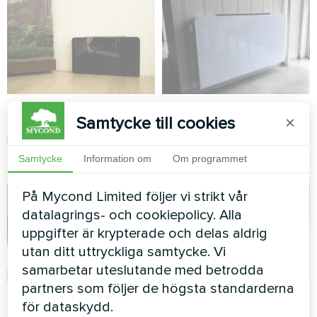
Kontor
Lägenhet
Samtycke till cookies
×
Konstverk design
Konstverk design
fläktkonvektorer Glasserie
fläktkonvektorer Glasserie
Samtycke
Information om
Om programmet
På Mycond Limited följer vi strikt vår
datalagrings- och cookiepolicy. Alla
uppgifter är krypterade och delas aldrig
utan ditt uttryckliga samtycke. Vi
samarbetar uteslutande med betrodda
partners som följer de högsta standarderna
Lägenhet
Lägenhet
för dataskydd.