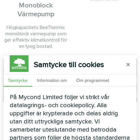
Monoblock
Värmepump
Högkapacitets BeeThermic
monoblock värmepump som
ger effektiv klimatkontroll för
en lyxig bostad.
Samtycke till cookies
×
Samtycke
Information om
Om programmet
På Mycond Limited följer vi strikt vår
datalagrings- och cookiepolicy. Alla
bostadskomplexet
Hotellet
uppgifter är krypterade och delas aldrig
"Belgravia"
utan ditt uttryckliga samtycke. Vi
Modulär värmepump MCU-
serien
samarbetar uteslutande med betrodda
Splitvärmepump Artic Home
partners som följer de högsta standarderna
Smart-serien