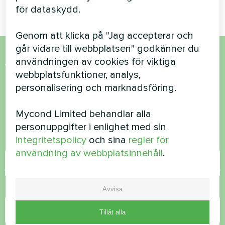
för dataskydd.
Genom att klicka på "Jag accepterar och
går vidare till webbplatsen" godkänner du
användningen av cookies för viktiga
Vill du köpa eller har du
webbplatsfunktioner, analys,
frågor?
personalisering och marknadsföring.
Mycond Limited behandlar alla
Kontakta oss så hjälper vi dig
personuppgifter i enlighet med sin
integritetspolicy
och sina
regler för
Namn
användning av webbplatsinnehåll
.
Telefonnummer
Avvisa
Tillåt alla