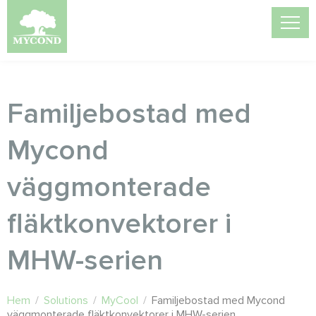
Familjebostad med
Mycond
väggmonterade
fläktkonvektorer i
MHW-serien
Hem
/
Solutions
/
MyCool
/
Familjebostad med Mycond
väggmonterade fläktkonvektorer i MHW-serien