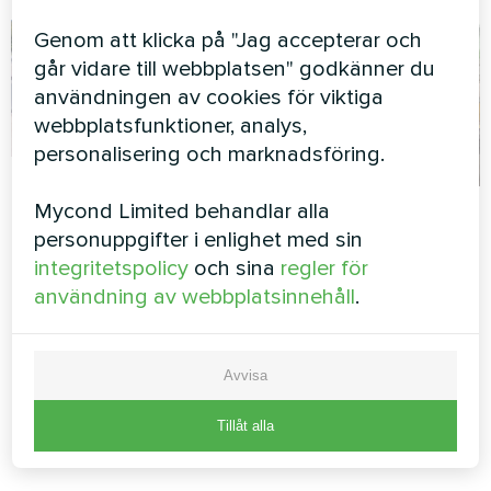
Genom att klicka på "Jag accepterar och
går vidare till webbplatsen" godkänner du
användningen av cookies för viktiga
webbplatsfunktioner, analys,
personalisering och marknadsföring.
Stuginstallation
Fabrik
Mycond Limited behandlar alla
med Mycond Split
personuppgifter i enlighet med sin
värmepumpar
Modulär värmepump MCU-serien
integritetspolicy
och sina
regler för
BeeHeat-serien
användning av webbplatsinnehåll
.
MyCond Split
värmepumpar i BeeHeat-
serien ger effektiv
Avvisa
uppvärmning och kylning
året runt
Tillåt alla