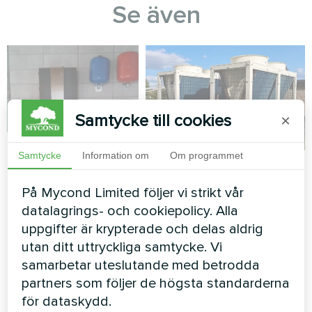
Se även
Samtycke till cookies
×
Lägenhet
Samtycke
Information om
Om programmet
Produktionsanläggning
Splitvärmepump Artic
med Mycond modulär
På Mycond Limited följer vi strikt vår
Home Basic-serien
värmepump
datalagrings- och cookiepolicy. Alla
STANDARD MCU
uppgifter är krypterade och delas aldrig
utan ditt uttryckliga samtycke. Vi
MyCond modulär värmepump
samarbetar uteslutande med betrodda
STANDARD MCU ger robust
partners som följer de högsta standarderna
klimatkontroll för krävande
verksamheter
för dataskydd.