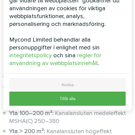
går vidare till webbplatsen" godkänner du
96 l/dygn × 1,2 = 115,2 l/dygn
användningen av cookies för viktiga
webbplatsfunktioner, analys,
Alltså behövs för en pool på 40 m² en avfuktare
personalisering och marknadsföring.
med en kapacitet på minst 115 l/dygn.
Steg 3: Välj typ av avfuktare
Mycond Limited behandlar alla
personuppgifter i enlighet med sin
Valet av avfuktartyp beror på poolytan och
integritetspolicy
och sina
regler för
lokalens egenskaper:
användning av webbplatsinnehåll
.
Yta ≤ 50 m²:
Väggmonterad avfuktare
MBA-G
Avvisa
Yta 50–100 m²:
Kraftfull väggmonterad
MBA10G eller liten kanalansluten
MSHA(C)
Tillåt alla
100–180
Yta 100–200 m²:
Kanalansluten medeleffekt
MSHA(C) 250–380
Yta > 200 m²:
Kanalansluten högeffekt