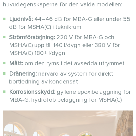
huvudegenskaperna för den valda modellen:
Ljudnivå:
44–46 dB för MBA-G eller under 55
dB för MSHA(C) i teknikrum
Strömförsörjning:
220 V för MBA-G och
MSHA(C) upp till 140 l/dygn eller 380 V för
MSHA(C) 180+ l/dygn
Mått:
om den ryms i det avsedda utrymmet
Dränering:
närvaro av system för direkt
bortledning av kondensat
Korrosionsskydd:
gyllene epoxibeläggning för
MBA-G, hydrofob beläggning för MSHA(C)