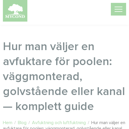
Hur man väljer en
avfuktare för poolen:
väggmonterad,
golvstående eller kanal
— komplett guide
Hem
/
Blog
/
Avfuktning och luftfuktning
/
Hur man väljer en
avfuktare för poolen: väggmonterad, golvstående eller kanal