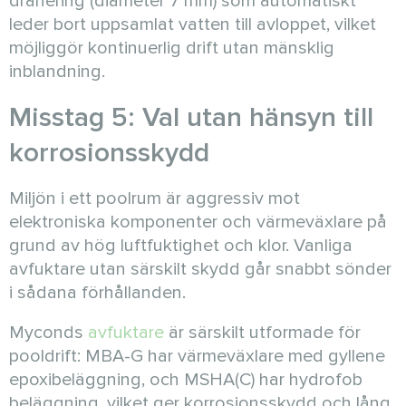
dränering (diameter 7 mm) som automatiskt
leder bort uppsamlat vatten till avloppet, vilket
möjliggör kontinuerlig drift utan mänsklig
inblandning.
Misstag 5: Val utan hänsyn till
korrosionsskydd
Miljön i ett poolrum är aggressiv mot
elektroniska komponenter och värmeväxlare på
grund av hög luftfuktighet och klor. Vanliga
avfuktare utan särskilt skydd går snabbt sönder
i sådana förhållanden.
Myconds
avfuktare
är särskilt utformade för
pooldrift: MBA-G har värmeväxlare med gyllene
epoxibeläggning, och MSHA(C) har hydrofob
beläggning, vilket ger korrosionsskydd och lång