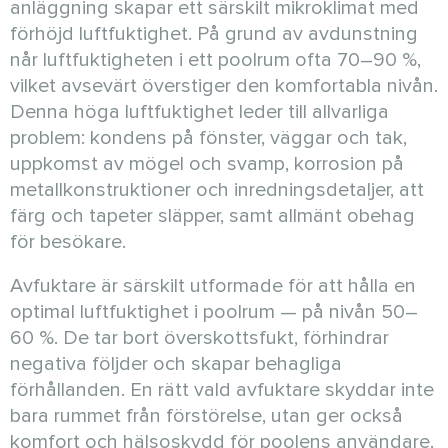
anläggning skapar ett särskilt mikroklimat med
förhöjd luftfuktighet. På grund av avdunstning
når luftfuktigheten i ett poolrum ofta 70–90 %,
vilket avsevärt överstiger den komfortabla nivån.
Denna höga luftfuktighet leder till allvarliga
problem: kondens på fönster, väggar och tak,
uppkomst av mögel och svamp, korrosion på
metallkonstruktioner och inredningsdetaljer, att
färg och tapeter släpper, samt allmänt obehag
för besökare.
Avfuktare är särskilt utformade för att hålla en
optimal luftfuktighet i poolrum — på nivån 50–
60 %. De tar bort överskottsfukt, förhindrar
negativa följder och skapar behagliga
förhållanden. En rätt vald avfuktare skyddar inte
bara rummet från förstörelse, utan ger också
komfort och hälsoskydd för poolens användare.