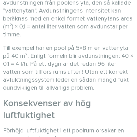
avdunstningen från poolens yta, den så kallade
”vattenytan”. Avdunstningens intensitet kan
beräknas med en enkel formel: vattenytans area
(m²) × 0,1 = antal liter vatten som avdunstar per
timme.
Till exempel har en pool på 5×8 m en vattenyta
på 40 m². Enligt formeln blir avdunstningen: 40 ×
0,1 = 4 l/h. På ett dygn är det redan 96 liter
vatten som tillförs rumsluften! Utan ett korrekt
avfuktningssystem leder en sådan mängd fukt
oundvikligen till allvarliga problem.
Konsekvenser av hög
luftfuktighet
Förhöjd luftfuktighet i ett poolrum orsakar en