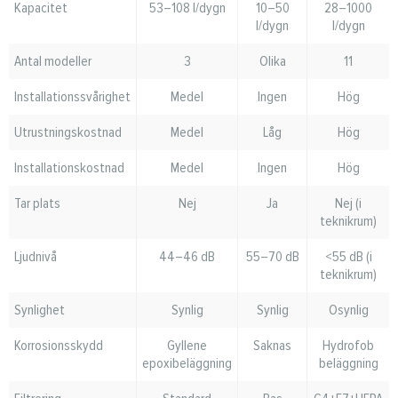
Kapacitet
53–108 l/dygn
10–50
28–1000
l/dygn
l/dygn
Antal modeller
3
Olika
11
Installationssvårighet
Medel
Ingen
Hög
Utrustningskostnad
Medel
Låg
Hög
Installationskostnad
Medel
Ingen
Hög
Tar plats
Nej
Ja
Nej (i
teknikrum)
Ljudnivå
44–46 dB
55–70 dB
<55 dB (i
teknikrum)
Synlighet
Synlig
Synlig
Osynlig
Korrosionsskydd
Gyllene
Saknas
Hydrofob
epoxibeläggning
beläggning