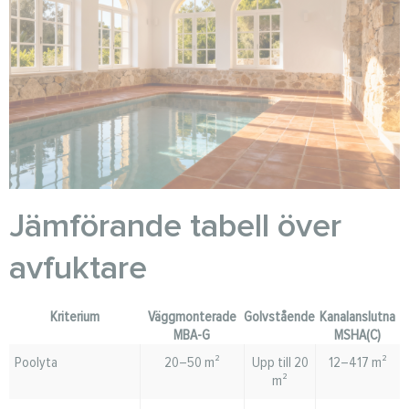
Jämförande tabell över
avfuktare
Kriterium
Väggmonterade
Golvstående
Kanalanslutna
MBA-G
MSHA(C)
Poolyta
20–50 m²
Upp till 20
12–417 m²
m²