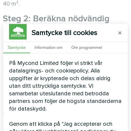
40 m².
Steg 2: Beräkna nödvändig
kapacitet
Samtycke till cookies
×
Använd formeln för att beräkna mängden fukt
Samtycke
Information om
Om programmet
som avdunstar från poolens yta:
På Mycond Limited följer vi strikt vår
Avdunstning (l/h) = Vattenytans area (m²) × 0,1
datalagrings- och cookiepolicy. Alla
För en pool på 40 m² blir avdunstningen: 40 × 0,1
uppgifter är krypterade och delas aldrig
= 4 l/h eller 96 l/dygn.
utan ditt uttryckliga samtycke. Vi
samarbetar uteslutande med betrodda
Det rekommenderas att lägga till 20 % marginal
partners som följer de högsta standarderna
till det beräknade värdet för att kompensera för
för dataskydd.
ytterligare fuktkällor (dusch, bubbelpool) och
topplaster:
Genom att klicka på "Jag accepterar och