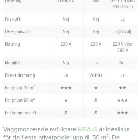
Filtrering
Standard
Bas
G4+F7+HEPA
H13 (tillval)
Friskluft
Nej
Nej
Ja
UV + jonisator
Nej
Nej
Ja (tillval)
Matning
220 V
220 V
220 V eller
380 V
Mobilitet
Nej
Ja
Nej
Direkt dränering
Ja
Valfritt
Ja
För privat 30 m²
★★★
★
★★
För privat 80 m²
★
✗
★★★
För kommersiellt
✗
✗
★★★
Väggmonterade avfuktare
MBA-G
är idealiska
för de flesta privatpooler upp till 50 m². De