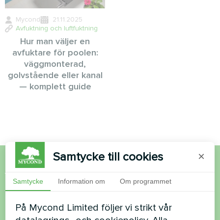
Mycond
21.11.2025
Avfuktning och luftfuktning
Hur man väljer en
avfuktare för poolen:
väggmonterad,
golvstående eller kanal
— komplett guide
Samtycke till cookies
×
Vill du köpa eller har du
Samtycke
Information om
Om programmet
frågor?
På Mycond Limited följer vi strikt vår