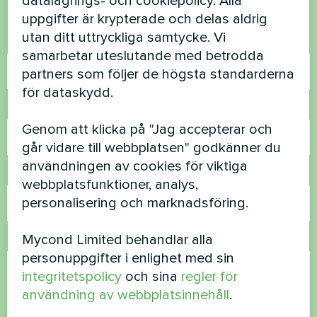
datalagrings- och cookiepolicy. Alla
Kontakta oss så hjälper vi dig
uppgifter är krypterade och delas aldrig
utan ditt uttryckliga samtycke. Vi
Namn
samarbetar uteslutande med betrodda
partners som följer de högsta standarderna
för dataskydd.
Telefonnummer
Genom att klicka på "Jag accepterar och
går vidare till webbplatsen" godkänner du
användningen av cookies för viktiga
E-post
webbplatsfunktioner, analys,
personalisering och marknadsföring.
Mycond Limited behandlar alla
Kommentar
personuppgifter i enlighet med sin
integritetspolicy
och sina
regler för
användning av webbplatsinnehåll
.