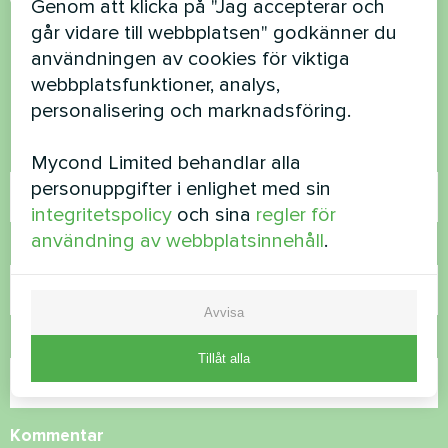
Vill du köpa eller har du
Genom att klicka på "Jag accepterar och
går vidare till webbplatsen" godkänner du
frågor?
användningen av cookies för viktiga
webbplatsfunktioner, analys,
Kontakta oss så hjälper vi dig
personalisering och marknadsföring.
Namn
Mycond Limited behandlar alla
personuppgifter i enlighet med sin
integritetspolicy
och sina
regler för
användning av webbplatsinnehåll
.
Telefonnummer
Avvisa
E-post
Tillåt alla
Kommentar