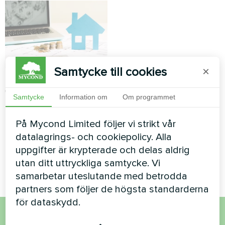
Samtycke till cookies
×
Mycond
01.04.2024
Utgåvor
Samtycke
Information om
Om programmet
Sätt att minska
kostnaden för lägenhet,
På Mycond Limited följer vi strikt vår
hus, kontor och andra
datalagrings- och cookiepolicy. Alla
typer av uppvärmning
uppgifter är krypterade och delas aldrig
utan ditt uttryckliga samtycke. Vi
samarbetar uteslutande med betrodda
partners som följer de högsta standarderna
för dataskydd.