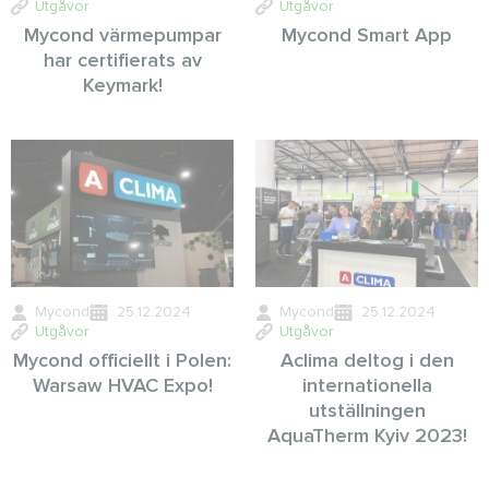
Utgåvor
Utgåvor
Mycond värmepumpar
Mycond Smart App
har certifierats av
Keymark!
Mycond
25.12.2024
Mycond
25.12.2024
Utgåvor
Utgåvor
Mycond officiellt i Polen:
Aclima deltog i den
Warsaw HVAC Expo!
internationella
utställningen
AquaTherm Kyiv 2023!