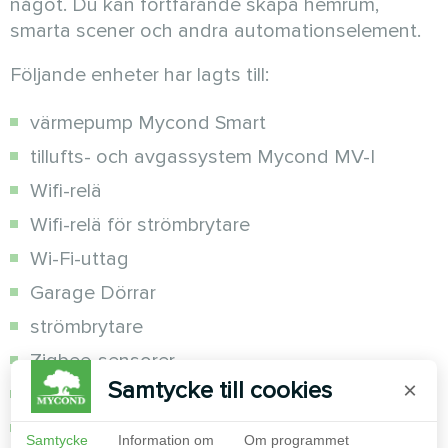
något. Du kan fortfarande skapa hemrum,
smarta scener och andra automationselement.
Följande enheter har lagts till:
värmepump Mycond Smart
tillufts- och avgassystem Mycond MV-I
Wifi-relä
Wifi-relä för strömbrytare
Wi-Fi-uttag
Garage Dörrar
strömbrytare
Zigbee-sensorer
Samtycke till cookies
×
Wi-Fi-sensorer
infraröd hubb
Samtycke
Information om
Om programmet