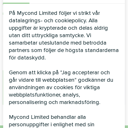
belysningskontroll
På Mycond Limited följer vi strikt vår
och mycket mer
datalagrings- och cookiepolicy. Alla
Mycond-appen kan laddas ner från
Apple App
uppgifter är krypterade och delas aldrig
Store
eller
Google Play Store
utan ditt uttryckliga samtycke. Vi
samarbetar uteslutande med betrodda
När applikationen är installerad måste du starta
partners som följer de högsta standarderna
den och skapa ett nytt konto.
för dataskydd.
Genom att klicka på "Jag accepterar och
går vidare till webbplatsen" godkänner du
A
användningen av cookies för viktiga
webbplatsfunktioner, analys,
admin
personalisering och marknadsföring.
Mycond Limited behandlar alla
personuppgifter i enlighet med sin