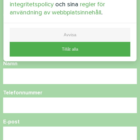
integritetspolicy
och sina
regler för
användning av webbplatsinnehåll
.
Vill du köpa eller har du
frågor?
Avvisa
Kontakta oss så hjälper vi dig
Tillåt alla
Namn
Telefonnummer
E-post