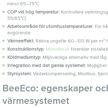
minst 65–75°C
COP vid hög temperatur
: Kontrollera verknings
55/65°C)
Arbetsområde för utomhustemperaturer
: För h
avgörande
Värmeeffekt
: Räkna ungefär 60–100 W per m² fö
Konstruktionstyp
:
Monoblock
förenklar installa
Köldmediumtyp
: Miljövänliga alternativ med l
Integration med det gamla systemet
: Möjlighet
Styrsystem
: Väderkompensering, Modbus, fjärr
BeeEco: egenskaper och 
värmesystemet