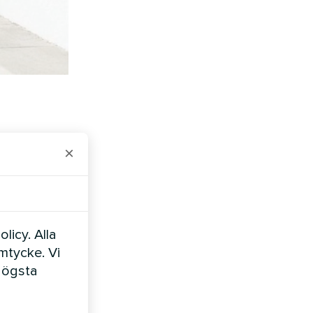
×
rer ligger
ngsyta
licy. Alla
ar
amtycke. Vi
alt i huset.
högsta