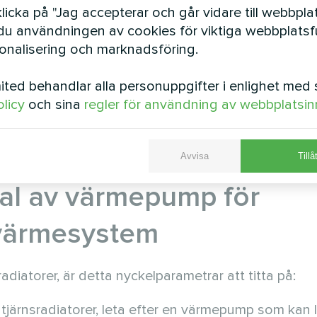
icka på "Jag accepterar och går vidare till webbpla
u användningen av cookies för viktiga webbplatsfu
ller (betydande kostnader, byggarbeten)
sonalisering och marknadsföring.
d hög framledningstemperatur
ted behandlar alla personuppgifter i enlighet med 
mpar lägre verkningsgrad (COP) än lågtemperaturalt
olicy
och sina
regler för användning av webbplatsin
aturskillnad mellan värmekällan (uteluften) och vär
 Trots lägre COP är en högtemperaturvärmepump änd
upp till 75 % energi.
Avvisa
Tillå
 val av värmepump för
 värmesystem
diatorer, är detta nyckelparametrar att titta på:
utjärnsradiatorer, leta efter en värmepump som kan 