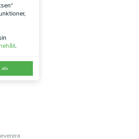
tsen"
nktioner,
sin
ernativ.
nehåll
.
mebäraren,
å avsevärt
t alla
leverera