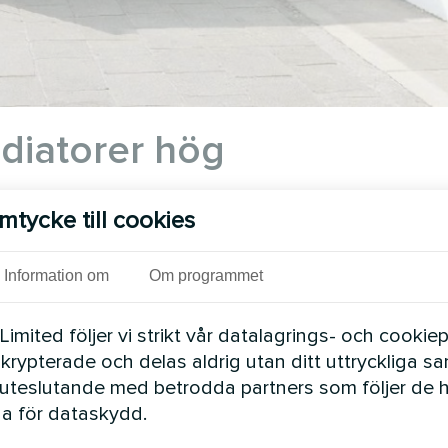
diatorer hög
mtycke till cookies
er. Temperaturkurvan för gjutjärns- och stålradiato
Information om
Om programmet
i retur. Dessa radiatorer har mindre värmeöverföri
mited följer vi strikt vår datalagrings- och cookiepo
5°C (max för de flesta standardvärmepumpar) minsk
 krypterade och delas aldrig utan ditt uttryckliga s
tet? Även om värmepumpen går för fullt blir det sv
uteslutande med betrodda partners som följer de 
ovet är som störst.
a för dataskydd.