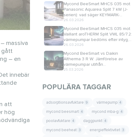
Mycond BeeSmart MHCS 035 mot
Panasonic Aquarea Split 7 kW (J-
serien): vad säger KEYMARK-
certifikaten egentligen?
26.03.2026
Mycond BeeSmart MHCS 035 mot
Vaillant aroTHERM Split VWL 85/7.2:
värmepumpar bedöms efter intyg,
m – massiva
inte broschyr
26.03.2026
 gått
Mycond BeeSmart vs Daikin
ing – en
Altherma 3 R W: Jämförelse av
värmepumpar utifrån
HP‑KEYMARK‑certifikat
25.03.2026
Det innebär
attande
POPULÄRA TAGGAR
adsorptionsavfuktare
värmepump
9
4
n att
er hög
mycond beesmart
mycond mba-g
4
4
 nödvändiga
poolavfuktare
daggpunkt
4
4
mycond beeheat
energieffektivitet
3
3