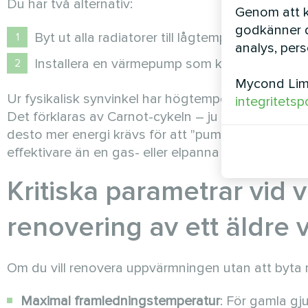
Du har två alternativ:
Genom att kl
godkänner d
Byt ut alla radiatorer till lågtemperaturmode
analys, per
Installera en värmepump som kan arbeta me
Mycond Limi
Ur fysikalisk synvinkel har högtemperaturvärmepu
integritetsp
Det förklaras av Carnot-cykeln – ju större temper
desto mer energi krävs för att "pumpa" värmen.
effektivare än en gas- eller elpanna och kan spara 
Kritiska parametrar vid
renovering av ett äldre
Om du vill renovera uppvärmningen utan att byta ra
Maximal framledningstemperatur
: För gamla gj