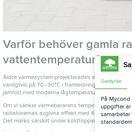
Varför behöver gamla ra
vattentemperatur?
Sa
Äldre värmesystem projekterades enligt andra norm
Samtycke
vanligtvis på 70–90°C i framledning och 60–70°C 
jämfört med moderna lågtemperaturmodeller.
På Mycond Li
Om vi sänker värmebärarens temperatur till 50–5
uppgifter är
radiatorernas avgivna effekt med 40–60 %. Resulta
samarbetar 
Det märks särskilt under köldtoppar när värmebeh
standardern