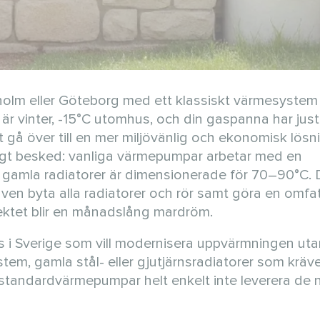
ockholm eller Göteborg med ett klassiskt värmesyste
 är vinter, -15°C utomhus, och din gaspanna har just
t gå över till en mer miljövänlig och ekonomisk lösn
igt besked: vanliga värmepumpar arbetar med en
 gamla radiatorer är dimensionerade för 70–90°C. 
ven byta alla radiatorer och rör samt göra en omf
jektet blir en månadslång mardröm.
us i Sverige som vill modernisera uppvärmningen uta
em, gamla stål- eller gjutjärnsradiatorer som kräv
 standardvärmepumpar helt enkelt inte leverera de