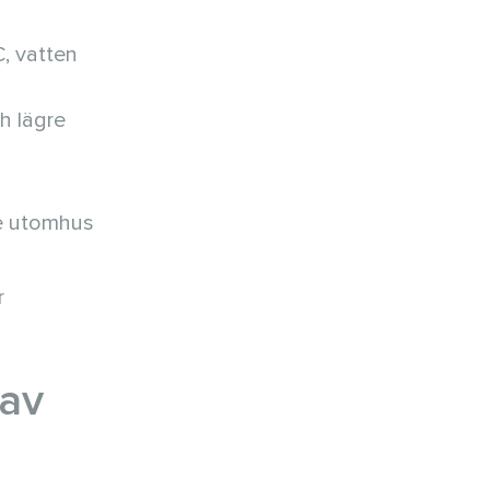
C, vatten
ch lägre
je utomhus
r
 av