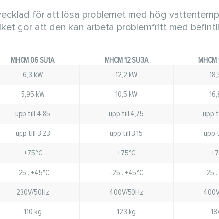
tvecklad för att lösa problemet med hög vattentemp
ilket gör att den kan arbeta problemfritt med befintl
MHCM 06 SU1A
MHCM 12 SU3A
MHCM 
6,3 kW
12,2 kW
18,
5,95 kW
10,5 kW
16,
upp till 4,85
upp till 4,75
upp ti
upp till 3,23
upp till 3,15
upp ti
+75°C
+75°C
+7
-25...+45°C
-25...+45°C
-25..
230V/50Hz
400V/50Hz
400V
110 kg
123 kg
18