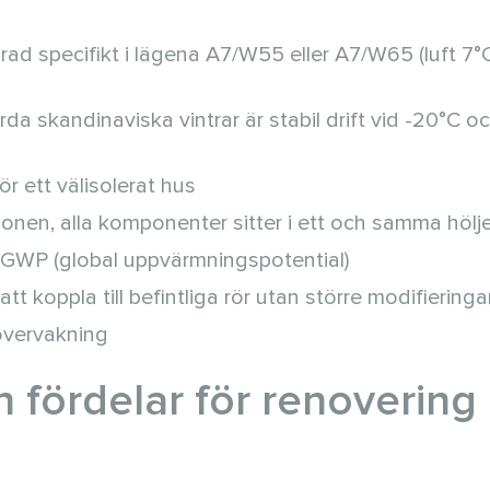
grad specifikt i lägena A7/W55 eller A7/W65 (luft 7°
årda skandinaviska vintrar är stabil drift vid -20°C o
r ett välisolerat hus
tionen, alla komponenter sitter i ett och samma höl
åg GWP (global uppvärmningspotential)
 att koppla till befintliga rör utan större modifieringa
övervakning
fördelar för renovering