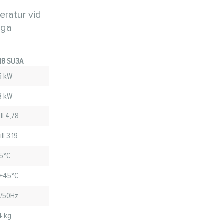
eratur vid
iga
18 SU3A
5 kW
8 kW
ll 4,78
ll 3,19
5°C
.+45°C
/50Hz
4 kg