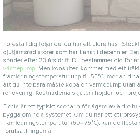
Föreställ dig följande: du har ett äldre hus i St
gjutjärnsradiatorer som har tjänat i decennier. Det
sönder efter 20 års drift. Du bestämmer dig för at
värmepump
. Men konsulten kommer med ett tråk
framledningstemperatur upp till 55°C, medan dina
att du inte bara måste köpa en värmepump utan ä
renovering. Kostnaderna skjuter i höjden och pro
Detta är ett typiskt scenario för ägare av äldre h
bygga om hela systemet. Om du har ett ettrörssyst
framledningstemperatur (60–75°C), kan de flesta
förutsättningarna.