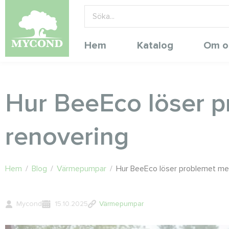
Hem
Katalog
Om o
Hur BeeEco löser p
renovering
Hem
/
Blog
/
Värmepumpar
/
Hur BeeEco löser problemet me
Mycond
15.10.2025
Värmepumpar