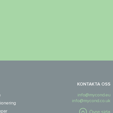
KONTAKTA OSS
n
info@mycond.eu
info@mycond.co.uk
ionering
par
Övre sida