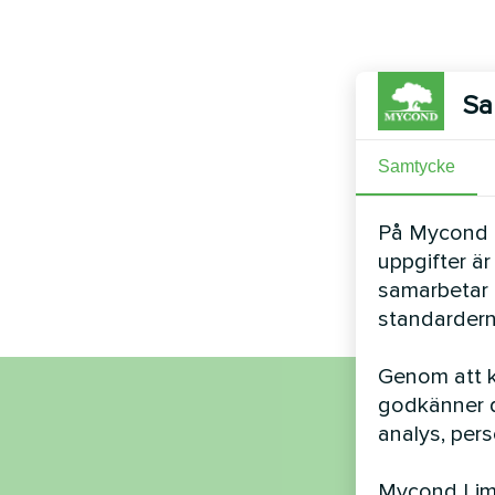
Sa
Samtycke
På Mycond Li
uppgifter är
samarbetar 
standardern
Genom att kl
godkänner d
Nam
analys, per
Mycond Limi