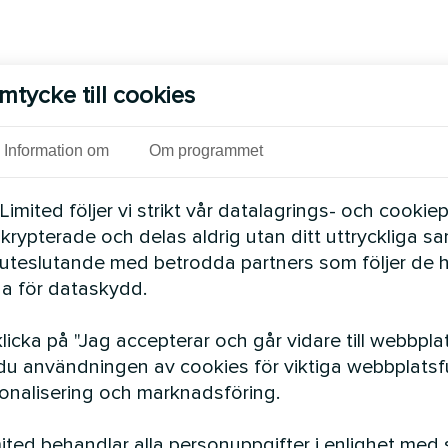
mtycke till cookies
Information om
Om programmet
mited följer vi strikt vår datalagrings- och cookiepo
 krypterade och delas aldrig utan ditt uttryckliga s
uteslutande med betrodda partners som följer de 
a för dataskydd.
icka på "Jag accepterar och går vidare till webbpla
u användningen av cookies för viktiga webbplatsfu
n
sonalisering och marknadsföring.
ted behandlar alla personuppgifter i enlighet med 