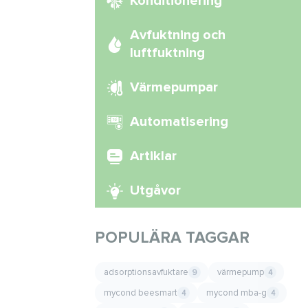
Konditionering
Avfuktning och
luftfuktning
Värmepumpar
Automatisering
Artiklar
Utgåvor
POPULÄRA TAGGAR
adsorptionsavfuktare
värmepump
9
4
mycond beesmart
mycond mba-g
4
4