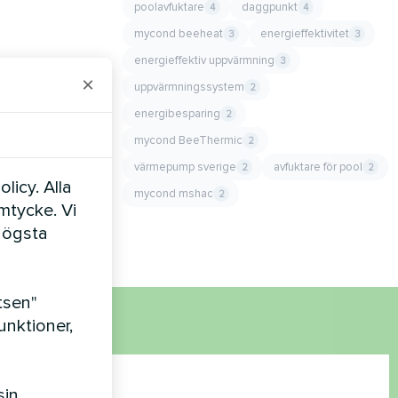
poolavfuktare
daggpunkt
4
4
mycond beeheat
energieffektivitet
3
3
energieffektiv uppvärmning
3
×
uppvärmningssystem
2
energibesparing
2
mycond BeeThermic
2
värmepump sverige
avfuktare för pool
2
2
licy. Alla
mycond mshac
2
amtycke. Vi
högsta
tsen"
nktioner,
sin