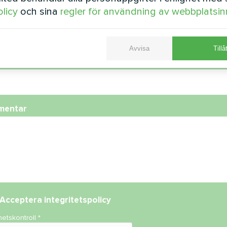
olicy
och sina
regler för användning av webbplatsin
fonnummer
Avvisa
Tillå
st
mentar
Acceptera
integritetspolicy
hetskontroll
*