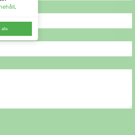
nehåll
.
t alla