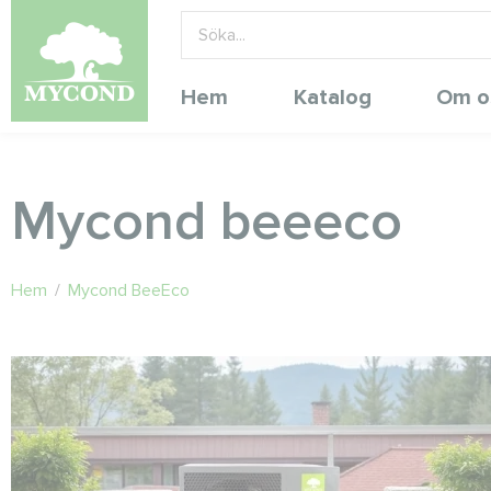
Hem
Katalog
Om o
Mycond beeeco
Hem
/
Mycond BeeEco