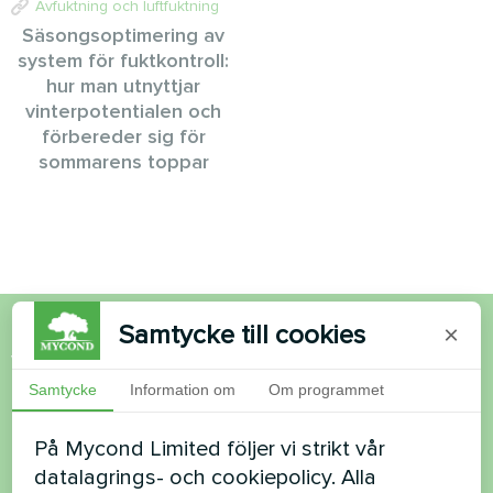
Avfuktning och luftfuktning
Säsongsoptimering av
system för fuktkontroll:
hur man utnyttjar
vinterpotentialen och
förbereder sig för
sommarens toppar
Samtycke till cookies
×
Vill du köpa eller har du
Samtycke
Information om
Om programmet
frågor?
På Mycond Limited följer vi strikt vår
Kontakta oss så hjälper vi dig
datalagrings- och cookiepolicy. Alla