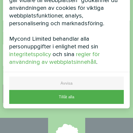
går vidare till webbplatsen" godkänner du
användningen av cookies för viktiga
webbplatsfunktioner, analys,
personalisering och marknadsföring.
Acceptera
integritetspolicy
Mycond Limited behandlar alla
Säkerhetskontroll
*
personuppgifter i enlighet med sin
integritetspolicy
och sina
regler för
användning av webbplatsinnehåll
.
Vänligen kontrollera att du inte är en robot.
Avvisa
Tillåt alla