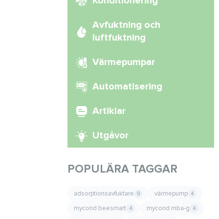
Konditionering
Avfuktning och
luftfuktning
Värmepumpar
Automatisering
Artiklar
Utgåvor
POPULÄRA TAGGAR
adsorptionsavfuktare
värmepump
9
4
mycond beesmart
mycond mba-g
4
4