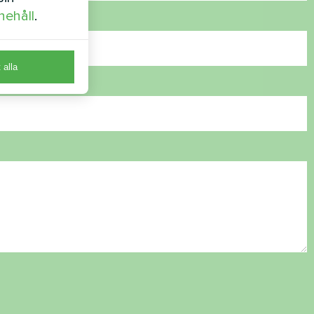
nehåll
.
t alla