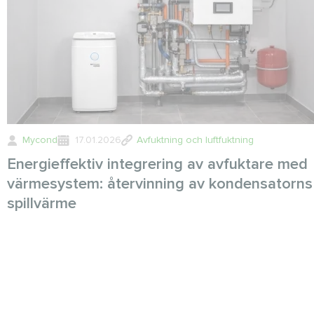
Mycond
17.01.2026
Avfuktning och luftfuktning
Energieffektiv integrering av avfuktare med
värmesystem: återvinning av kondensatorns
spillvärme