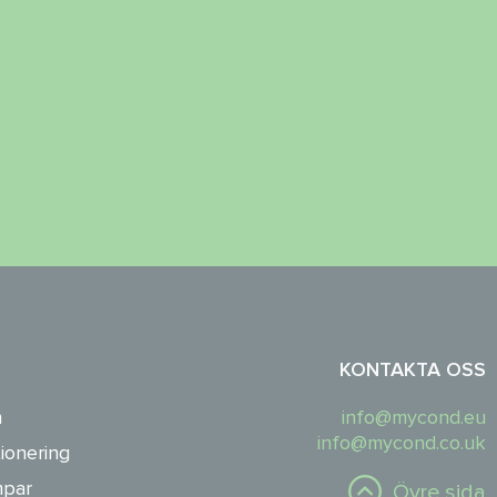
KONTAKTA OSS
n
info@mycond.eu
info@mycond.co.uk
ionering
par
Övre sida