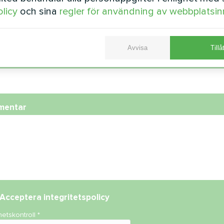
olicy
och sina
regler för användning av webbplatsin
fonnummer
Avvisa
Tillå
st
mentar
Acceptera
integritetspolicy
hetskontroll
*