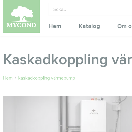
Hem
Katalog
Om o
Kaskadkoppling v
Hem
/
kaskadkoppling värmepump