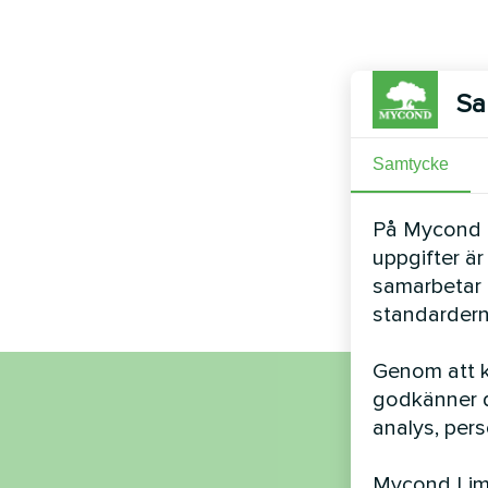
Sa
Samtycke
På Mycond Li
uppgifter är
samarbetar 
standardern
Genom att kl
godkänner d
Nam
analys, per
Mycond Limi