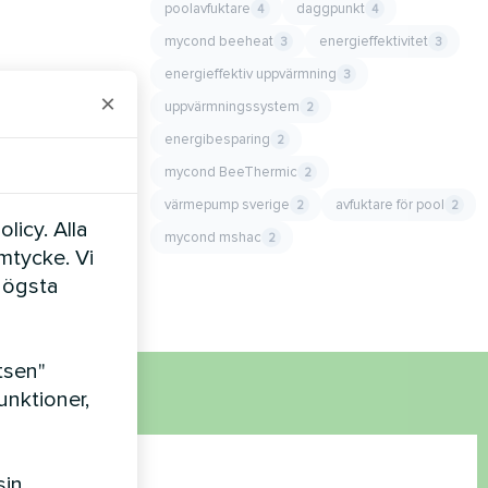
poolavfuktare
daggpunkt
4
4
mycond beeheat
energieffektivitet
3
3
energieffektiv uppvärmning
3
×
uppvärmningssystem
2
energibesparing
2
mycond BeeThermic
2
värmepump sverige
avfuktare för pool
2
2
licy. Alla
mycond mshac
2
amtycke. Vi
högsta
tsen"
nktioner,
sin