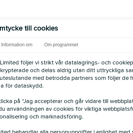
mtycke till cookies
Information om
Om programmet
mited följer vi strikt vår datalagrings- och cookiepo
 krypterade och delas aldrig utan ditt uttryckliga s
uteslutande med betrodda partners som följer de 
a för dataskydd.
icka på "Jag accepterar och går vidare till webbpla
u användningen av cookies för viktiga webbplatsfu
n
sonalisering och marknadsföring.
ted behandlar alla personuppgifter i enlighet med 