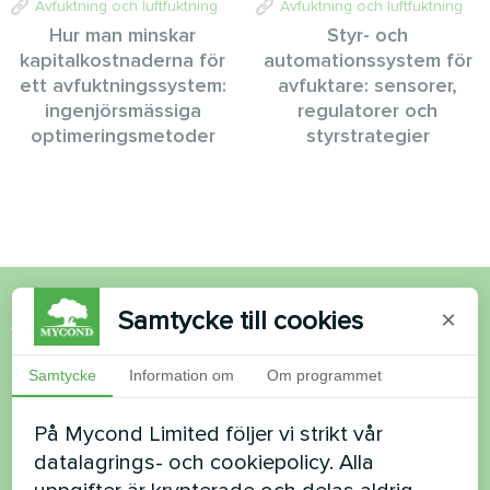
Avfuktning och luftfuktning
Avfuktning och luftfuktning
Hur man minskar
Styr- och
kapitalkostnaderna för
automationssystem för
ett avfuktningssystem:
avfuktare: sensorer,
ingenjörsmässiga
regulatorer och
optimeringsmetoder
styrstrategier
Samtycke till cookies
×
Vill du köpa eller har du
frågor?
Samtycke
Information om
Om programmet
På Mycond Limited följer vi strikt vår
Kontakta oss så hjälper vi dig
datalagrings- och cookiepolicy. Alla