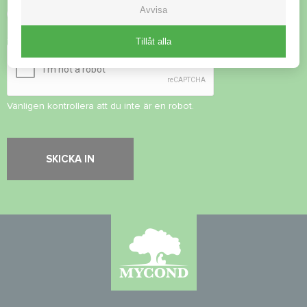
Avvisa
Acceptera
integritetspolicy
Säkerhetskontroll
*
Tillåt alla
Vänligen kontrollera att du inte är en robot.