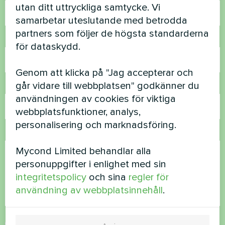
utan ditt uttryckliga samtycke. Vi
samarbetar uteslutande med betrodda
partners som följer de högsta standarderna
Telefonnummer
för dataskydd.
Genom att klicka på "Jag accepterar och
går vidare till webbplatsen" godkänner du
E-post
användningen av cookies för viktiga
webbplatsfunktioner, analys,
personalisering och marknadsföring.
Kommentar
Mycond Limited behandlar alla
personuppgifter i enlighet med sin
integritetspolicy
och sina
regler för
användning av webbplatsinnehåll
.
Acceptera
integritetspolicy