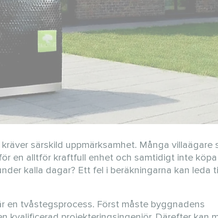
 kräver särskild uppmärksamhet. Många villaägare st
r en alltför kraftfull enhet och samtidigt inte köpa
r kalla dagar? Ett fel i beräkningarna kan leda ti
är en tvåstegsprocess. Först måste byggnadens
r en kvalificerad projekteringsingenjör. Därefter kan