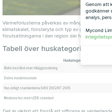
Genom att kl
godkänner d
analys, per
Värmeförlusterna påverkas av många faktorer: byg
klimatskalet, fönsteryta och typ av glasning, för
Mycond Limi
förutsättningarna i den region där huset ligger.
integritetsp
Tabell över huskategorier efter 
Huskategori
Äldre bestånd utan tilläggsisolering
Delvis moderniserade
Hus enligt standarderna EnEV 2002/RT 2005
Moderna hus med nZEB-standard
Det är viktigt att förstå att siffrorna är vägleda