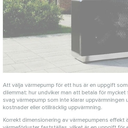
Att välja värmepump för ett hus är en uppgift som
dilemmat: hur undviker man att betala för mycket fö
svag värmepump som inte klarar uppvärmningen unde
kostnader eller otillräcklig uppvärmning.
Korrekt dimensionering av värmepumpens effekt 
värmeförluster fastställas, vilket är en uppgift fö