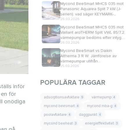
Mycond BeeSmart MHCS 035 mot
Panasonic Aquarea Split 7 kW (J-
serien): vad säger KEYMARK-
certifikaten egentligen?
26.03.2026
Mycond BeeSmart MHCS 035 mot
Vaillant aroTHERM Split VWL 85/7.2:
värmepumpar bedöms efter intyg,
inte broschyr
26.03.2026
Mycond BeeSmart vs Daikin
Altherma 3 R W: Jämförelse av
värmepumpar utifrån
HP‑KEYMARK‑certifikat
25.03.2026
POPULÄRA TAGGAR
älls inför
 en för
adsorptionsavfuktare
värmepump
9
4
ll onödiga
mycond beesmart
mycond mba-g
4
4
poolavfuktare
daggpunkt
4
4
mycond beeheat
energieffektivitet
3
3
 man gå