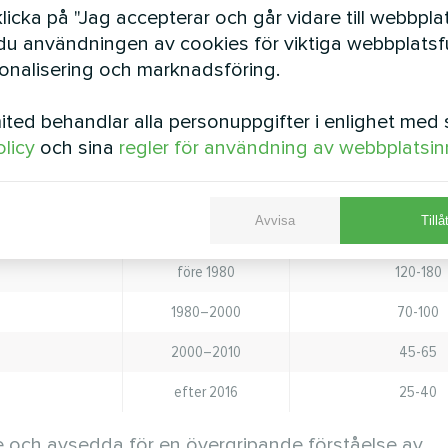
icka på "Jag accepterar och går vidare till webbpla
u användningen av cookies för viktiga webbplatsfu
sonalisering och marknadsföring.
gnadens totala area och volym, kvaliteten på isole
ekomst och typ av ventilationssystem samt de klimat
ted behandlar alla personuppgifter i enlighet med 
olicy
och sina
regler för användning av webbplatsin
värmeförluster
Avvisa
Tillå
Byggperiod
Värmeförluster
före 1980
120-180
1980–2000
70-100
2000–2010
45-65
efter 2016
25-40
nde och avsedda för en övergripande förståelse av