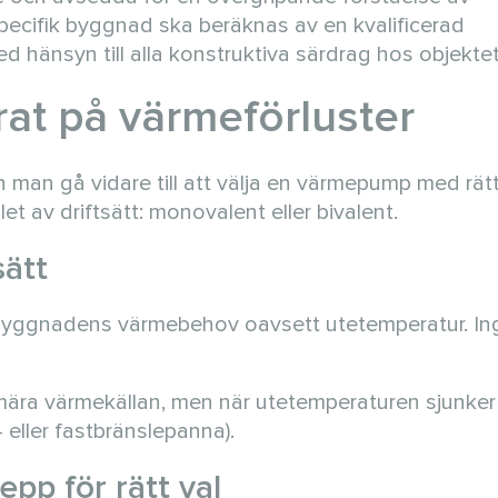
pecifik byggnad ska beräknas av en kvalificerad
d hänsyn till alla konstruktiva särdrag hos objektet
at på värmeförluster
man gå vidare till att välja en värmepump med rätt 
t av driftsätt: monovalent eller bivalent.
sätt
byggnadens värmebehov oavsett utetemperatur. In
imära värmekällan, men när utetemperaturen sjunker
- eller fastbränslepanna).
pp för rätt val