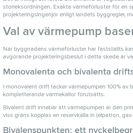
storleksordningen. Exakta värmeförluster för en s
projekteringsingenjör enligt landets byggregler, me
Val av värmepump baser
När byggnadens värmeförluster har fastställts kan 
avgörande projekteringsbeslut i detta skede är vale
Monovalenta och bivalenta drift
I monovalent drift täcker värmepumpen 100% av 
kompletterande värmekällor förutsätts.
Bivalent drift innebär att värmepumpen är den pr
viss gräns kopplas en reservkälla in (elpatron, gas
Bivalenspunkten: ett nyckelbegre