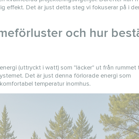
lig effekt. Det är just detta steg vi fokuserar på i de
meförluster och hur bes
gi (uttryckt i watt) som "läcker" ut från rummet ti
systemet. Det är just denna förlorade energi som
komfortabel temperatur inomhus.