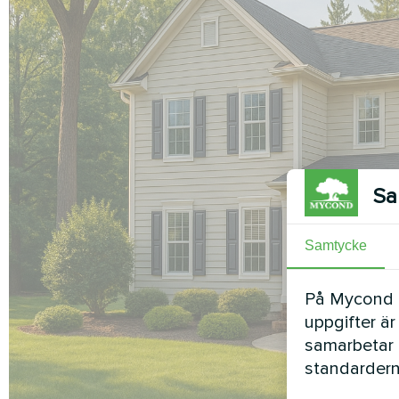
Sa
Samtycke
På Mycond Li
uppgifter är
samarbetar 
standardern