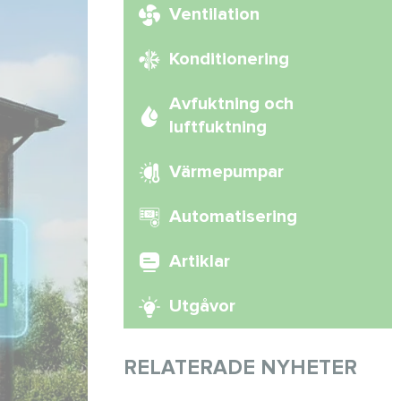
Ventilation
Konditionering
Avfuktning och
luftfuktning
Värmepumpar
Automatisering
Artiklar
Utgåvor
RELATERADE NYHETER