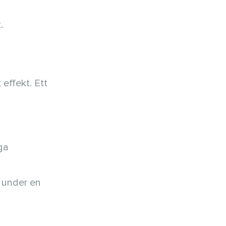
.
effekt. Ett
ga
 under en