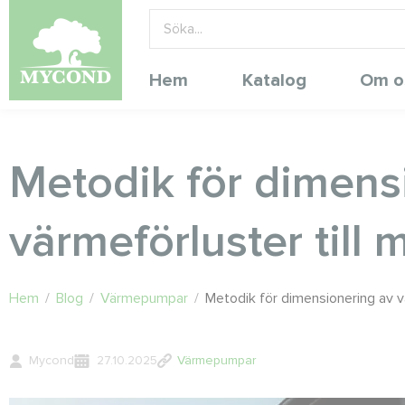
Hem
Katalog
Om o
Metodik för dimens
värmeförluster till 
Hem
/
Blog
/
Värmepumpar
/
Metodik för dimensionering av v
Mycond
27.10.2025
Värmepumpar