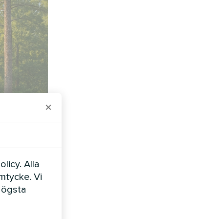
×
licy. Alla
amtycke. Vi
högsta