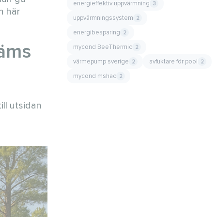
energieffektiv uppvärmning
3
n här
uppvärmningssystem
2
energibesparing
2
täms
mycond BeeThermic
2
värmepump sverige
avfuktare för pool
2
2
mycond mshac
2
ll utsidan