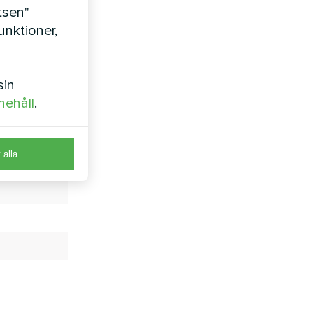
tsen"
nktioner,
ringen i
iska
sin
nehåll
.
t alla
, W/m²