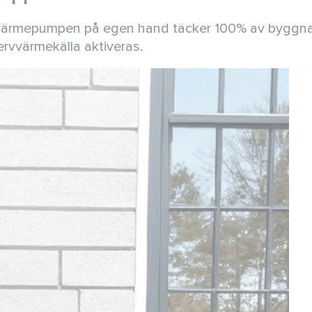
en värmepumpen på egen hand täcker 100% av bygg
rvvärmekälla aktiveras.