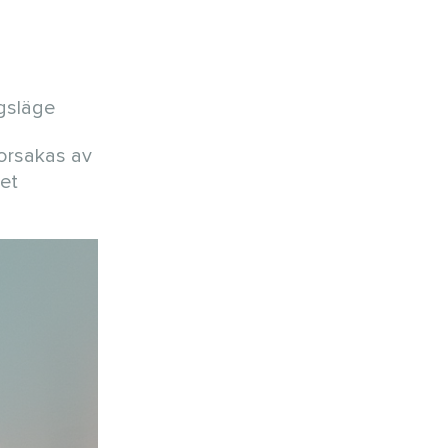
ngsläge
 orsakas av
et