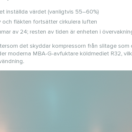
t inställda värdet (vanligtvis 55–60%)
ch fläkten fortsätter cirkulera luften
mmar av 24; resten av tiden är enheten i övervakni
 eftersom det skyddar kompressorn från slitage som
der moderna MBA-G-avfuktare köldmediet R32, vilk
nvändning.