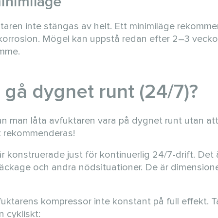
inimiläge
taren inte stängas av helt. Ett minimiläge rekomm
korrosion. Mögel kan uppstå redan efter 2–3 veckor
ymme.
 gå dygnet runt (24/7)?
an man låta avfuktaren vara på dygnet runt utan at
det rekommenderas!
 är konstruerade just för kontinuerlig 24/7-drift. Det
läckage och andra nödsituationer. De är dimension
avfuktarens kompressor inte konstant på full effekt. 
 cykliskt: