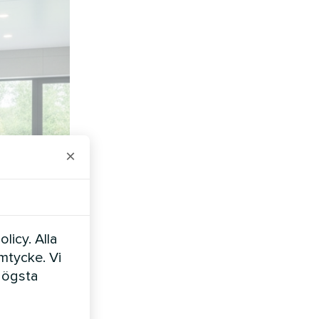
×
licy. Alla
amtycke. Vi
högsta