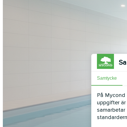
Sa
Samtycke
På Mycond Li
uppgifter är
samarbetar 
standardern