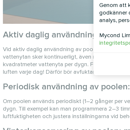
Genom att kl
godkänner d
analys, per
Aktiv daglig användning av pool
Mycond Limi
integritetsp
Vid aktiv daglig användning av poolen är dygnet-ru
vattenytan sker kontinuerligt, även när poolen int
kvadratmeter vattenyta per dygn. För en medelstor
luften varje dag! Därför bör avfuktaren arbeta konti
Periodisk användning av poolen:
Om poolen används periodiskt (1–2 gånger per veck
dygn. Till exempel kan man programmera 2–3 timm
luftfuktigheten och justera inställningarna vid be