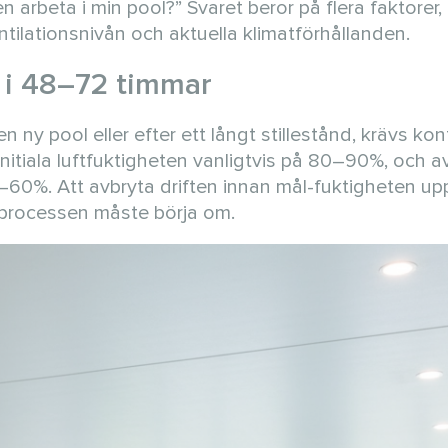
arbeta i min pool?” Svaret beror på flera faktorer, 
tilationsnivån och aktuella klimatförhållanden.
t i 48–72 timmar
en ny pool eller efter ett långt stillestånd, krävs kon
 initiala luftfuktigheten vanligtvis på 80–90%, och 
50–60%. Att avbryta driften innan mål-fuktigheten up
ch processen måste börja om.