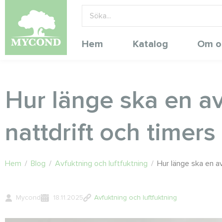
Hem
Katalog
Om o
Hur länge ska en av
nattdrift och timers
Hem
/
Blog
/
Avfuktning och luftfuktning
/
Hur länge ska en av
Mycond
18.11.2025
Avfuktning och luftfuktning