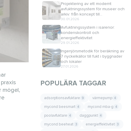
Projektering av ett modernt
avfuktningssystem för museer och
arkiv: från koncept till
implementering
30.01.2026
Avfuktningssystem i isarenor:
kondenskontroll och
energieffektivitet
29.01.2026
Ingenjörsmetodik för beräkning av
7 nyckelkällor till fukt i byggnader
och lokaler
27.01.2026
har
 praxis
POPULÄRA TAGGAR
r mögel,
re
adsorptionsavfuktare
värmepump
9
4
mycond beesmart
mycond mba-g
4
4
poolavfuktare
daggpunkt
4
4
mycond beeheat
energieffektivitet
3
3