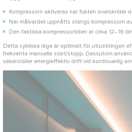
Kompressorn aktiveras när fukten överskrider de
När målvärdet uppnåtts stängs kompressorn av o
Den faktiska kompressortiden är cirka 12–16 ti
Detta cykliska läge är optimalt för utrustningen
frekventa manuella start/stopp. Dessutom använ
säkerställer energieffektiv drift vid kontinuerlig a