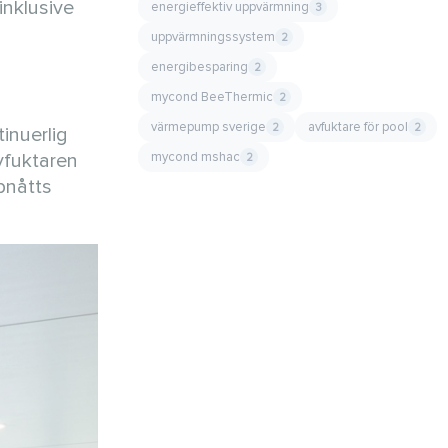
inklusive
energieffektiv uppvärmning
3
uppvärmningssystem
2
energibesparing
2
mycond BeeThermic
2
värmepump sverige
avfuktare för pool
2
2
tinuerlig
mycond mshac
avfuktaren
2
pnåtts