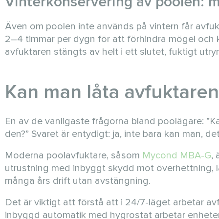
Vinterkonservering av poolen: m
Även om poolen inte används på vintern får avfuk
2–4 timmar per dygn för att förhindra mögel och 
avfuktaren stängts av helt i ett slutet, fuktigt utr
Kan man låta avfuktaren
En av de vanligaste frågorna bland poolägare: ”K
den?” Svaret är entydigt: ja, inte bara kan man, 
Moderna poolavfuktare, såsom
Mycond MBA-G
,
utrustning med inbyggt skydd mot överhettning, 
många års drift utan avstängning.
Det är viktigt att förstå att i 24/7-läget arbetar 
inbyggd automatik med hygrostat arbetar enheten