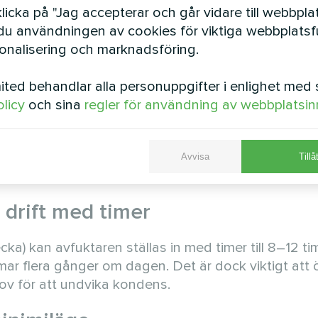
icka på "Jag accepterar och går vidare till webbpla
u användningen av cookies för viktiga webbplatsfu
sonalisering och marknadsföring.
en: 24/7-läge
ted behandlar alla personuppgifter i enlighet med 
olicy
och sina
regler för användning av webbplatsin
nt-drift (24/7) optimal. Detta beror på att avdunst
e används. Enligt beräkningar avdunstar 4–5 liter v
 pool på 20 m² innebär det 80–100 liter vatten som
Avvisa
Tillå
nuerligt för att upprätthålla optimal luftfuktighet.
 drift med timer
a) kan avfuktaren ställas in med timer till 8–12 t
ar flera gånger om dagen. Det är dock viktigt att
hov för att undvika kondens.