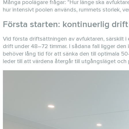
Många poolägare frågar: ”Hur länge ska avfuktaren 
hur intensivt poolen används, rummets storlek, ven
Första starten: kontinuerlig drif
Vid första driftsättningen av avfuktaren, särskilt i 
drift under 48–72 timmar. I sådana fall ligger den
behöver lång tid för att sänka den till optimala 
leder till att värdena återgår till utgångsläget o