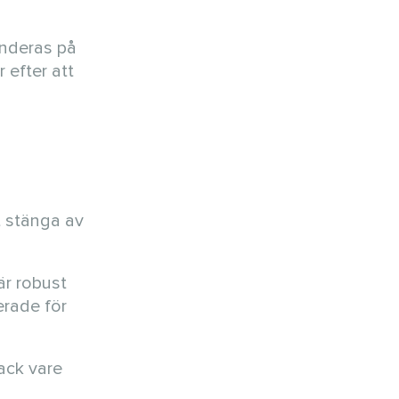
enderas på
 efter att
t stänga av
 är robust
erade för
Tack vare