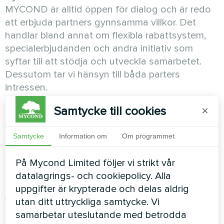
MYCOND är alltid öppen för dialog och är redo
att erbjuda partners gynnsamma villkor. Det
handlar bland annat om flexibla rabattsystem,
specialerbjudanden och andra initiativ som
syftar till att stödja och utveckla samarbetet.
Dessutom tar vi hänsyn till båda parters
intressen.
Samtycke till cookies
×
Marknadsföringsstöd
För att stödja försäljningen och utöka
Samtycke
Information om
Om programmet
marknadssegmentet ger MYCOND sina
återförsäljare tillgång till reklammaterial,
På Mycond Limited följer vi strikt vår
gemensamma kampanjer och evenemang.
datalagrings- och cookiepolicy. Alla
Denna policy säkerställer hög
uppgifter är krypterade och delas aldrig
varumärkeskännedom och hjälper till att
utan ditt uttryckliga samtycke. Vi
attrahera nya kunder. Detta ökar inte bara
samarbetar uteslutande med betrodda