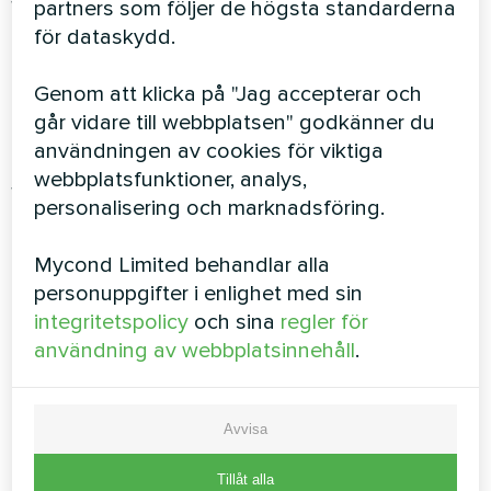
volymen av framgångsrika transaktioner, utan
partners som följer de högsta standarderna
påverkar också företagets image som helhet
för dataskydd.
positivt
Genom att klicka på "Jag accepterar och
Brett utbud av produkter
går vidare till webbplatsen" godkänner du
användningen av cookies för viktiga
Företaget erbjuder ett brett sortiment av
webbplatsfunktioner, analys,
värmepumpar för att tillgodose behoven hos
personalisering och marknadsföring.
olika marknadssegment. Från standard- till
premiummodeller kan varje kund enkelt hitta den
Mycond Limited behandlar alla
bästa produkten för sina behov, skräddarsydd
personuppgifter i enlighet med sin
för marknaden.
integritetspolicy
och sina
regler för
användning av webbplatsinnehåll
.
Avvisa
Tillåt alla