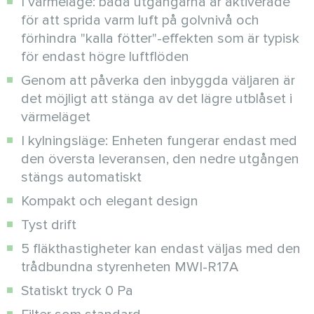
I värmeläge: båda utgångarna är aktiverade
för att sprida varm luft på golvnivå och
förhindra "kalla fötter"-effekten som är typisk
för endast högre luftflöden
Genom att påverka den inbyggda väljaren är
det möjligt att stänga av det lägre utblåset i
värmeläget
I kylningsläge: Enheten fungerar endast med
den översta leveransen, den nedre utgången
stängs automatiskt
Kompakt och elegant design
Tyst drift
5 fläkthastigheter kan endast väljas med den
trådbundna styrenheten MWI-R17A
Statiskt tryck 0 Pa