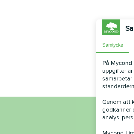
Sa
Samtycke
På Mycond Li
uppgifter är
samarbetar 
standardern
Genom att kl
godkänner d
Nam
analys, per
Mycond Limi