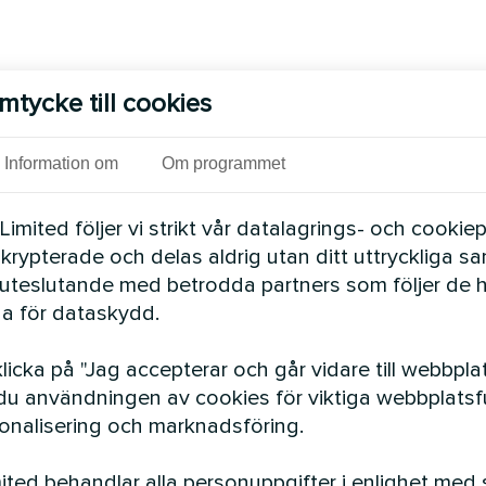
mtycke till cookies
Information om
Om programmet
mited följer vi strikt vår datalagrings- och cookiepo
 krypterade och delas aldrig utan ditt uttryckliga s
uteslutande med betrodda partners som följer de 
a för dataskydd.
icka på "Jag accepterar och går vidare till webbpla
u användningen av cookies för viktiga webbplatsfu
n
sonalisering och marknadsföring.
ted behandlar alla personuppgifter i enlighet med 