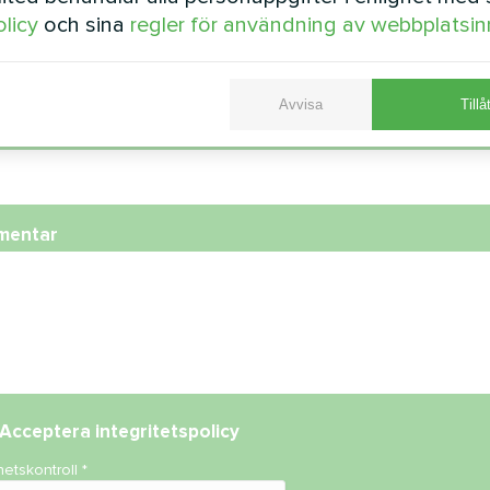
olicy
och sina
regler för användning av webbplatsin
fonnummer
Avvisa
Tillå
st
mentar
Acceptera
integritetspolicy
hetskontroll
*