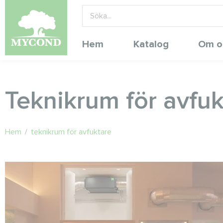
Hem
Katalog
Om o
Teknikrum för avfuk
Hem
/
teknikrum för avfuktare