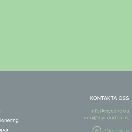
KONTAKTA OSS
n
info@mycond.eu
info@mycond.co.uk
ionering
par
Övre sida