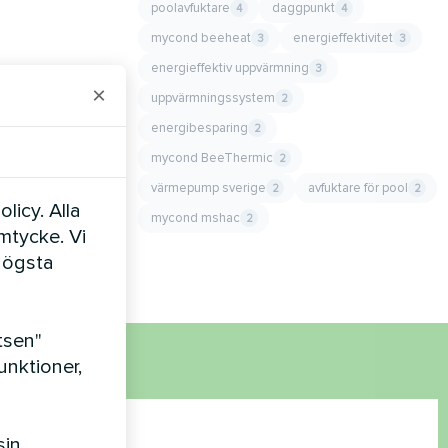
poolavfuktare
daggpunkt
4
4
mycond beeheat
energieffektivitet
3
3
energieffektiv uppvärmning
3
×
uppvärmningssystem
2
energibesparing
2
mycond BeeThermic
2
värmepump sverige
avfuktare för pool
2
2
licy. Alla
mycond mshac
2
amtycke. Vi
högsta
tsen"
nktioner,
sin