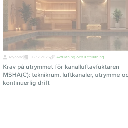
Mycond
02.12.2025
Avfuktning och luftfuktning
Krav på utrymmet för kanalluftavfuktaren
MSHA(C): teknikrum, luftkanaler, utrymme o
kontinuerlig drift