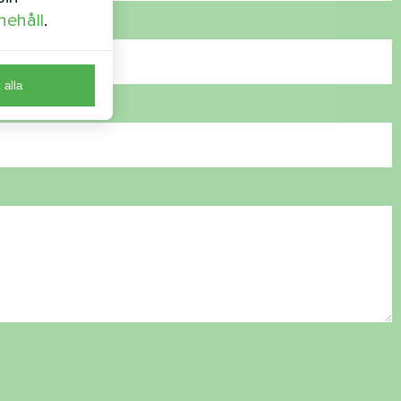
nehåll
.
t alla