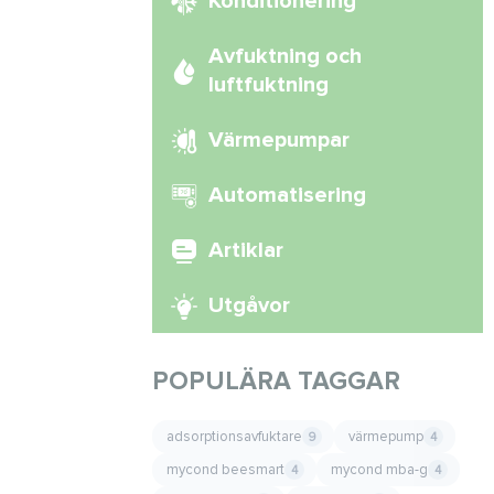
Konditionering
Avfuktning och
luftfuktning
Värmepumpar
Automatisering
Artiklar
Utgåvor
POPULÄRA TAGGAR
adsorptionsavfuktare
värmepump
9
4
mycond beesmart
mycond mba-g
4
4