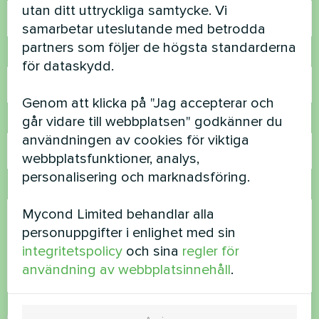
utan ditt uttryckliga samtycke. Vi
samarbetar uteslutande med betrodda
partners som följer de högsta standarderna
Telefonnummer
för dataskydd.
Genom att klicka på "Jag accepterar och
går vidare till webbplatsen" godkänner du
E-post
användningen av cookies för viktiga
webbplatsfunktioner, analys,
personalisering och marknadsföring.
Kommentar
Mycond Limited behandlar alla
personuppgifter i enlighet med sin
integritetspolicy
och sina
regler för
användning av webbplatsinnehåll
.
Acceptera
integritetspolicy