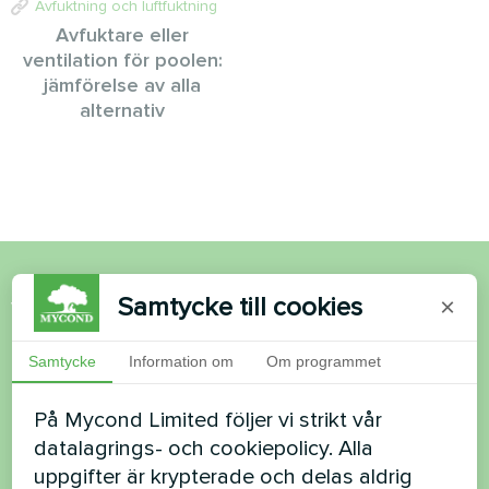
Avfuktning och luftfuktning
Avfuktare eller
ventilation för poolen:
jämförelse av alla
alternativ
Samtycke till cookies
×
Vill du köpa eller har du
frågor?
Samtycke
Information om
Om programmet
Kontakta oss så hjälper vi dig
På Mycond Limited följer vi strikt vår
datalagrings- och cookiepolicy. Alla
Namn
uppgifter är krypterade och delas aldrig