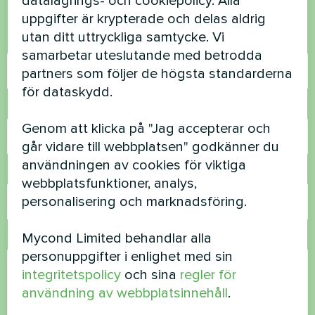
datalagrings- och cookiepolicy. Alla
Kontakta oss så hjälper vi dig
uppgifter är krypterade och delas aldrig
utan ditt uttryckliga samtycke. Vi
Namn
samarbetar uteslutande med betrodda
partners som följer de högsta standarderna
för dataskydd.
Telefonnummer
Genom att klicka på "Jag accepterar och
går vidare till webbplatsen" godkänner du
användningen av cookies för viktiga
E-post
webbplatsfunktioner, analys,
personalisering och marknadsföring.
Mycond Limited behandlar alla
Kommentar
personuppgifter i enlighet med sin
integritetspolicy
och sina
regler för
användning av webbplatsinnehåll
.