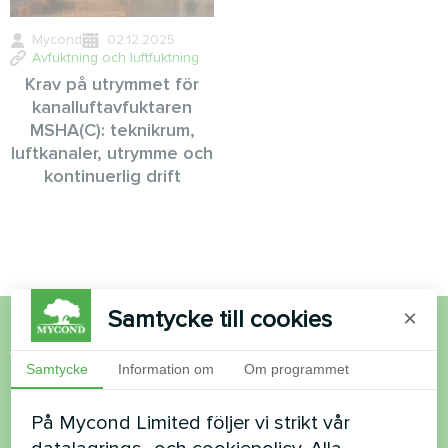
Mycond
02.12.2025
Avfuktning och luftfuktning
Krav på utrymmet för
kanalluftavfuktaren
MSHA(C): teknikrum,
luftkanaler, utrymme och
kontinuerlig drift
Samtycke till cookies
×
Vill du köpa eller har du
Samtycke
Information om
Om programmet
frågor?
På Mycond Limited följer vi strikt vår