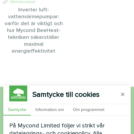
Värmepumpar
Inverter luft-
vattenvärmepumpar:
varför det är viktigt och
hur Mycond BeeHeat-
tekniken säkerställer
maximal
energieffektivitet
Samtycke till cookies
×
Vill du köpa eller har du
Samtycke
Information om
Om programmet
frågor?
På Mycond Limited följer vi strikt vår
datalagrings- och cookiepolicy. Alla