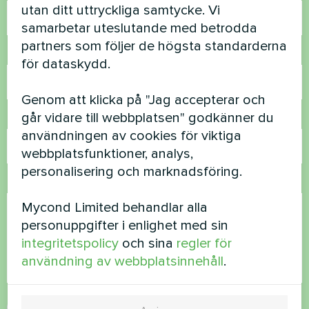
utan ditt uttryckliga samtycke. Vi
samarbetar uteslutande med betrodda
partners som följer de högsta standarderna
Telefonnummer
för dataskydd.
Genom att klicka på "Jag accepterar och
går vidare till webbplatsen" godkänner du
E-post
användningen av cookies för viktiga
webbplatsfunktioner, analys,
personalisering och marknadsföring.
Kommentar
Mycond Limited behandlar alla
personuppgifter i enlighet med sin
integritetspolicy
och sina
regler för
användning av webbplatsinnehåll
.
Acceptera
integritetspolicy