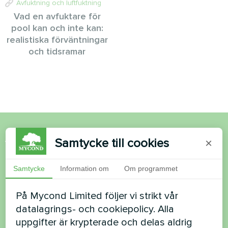
Avfuktning och luftfuktning
Vad en avfuktare för
pool kan och inte kan:
realistiska förväntningar
och tidsramar
Samtycke till cookies
×
Vill du köpa eller har du
frågor?
Samtycke
Information om
Om programmet
Kontakta oss så hjälper vi dig
På Mycond Limited följer vi strikt vår
datalagrings- och cookiepolicy. Alla
Namn
uppgifter är krypterade och delas aldrig