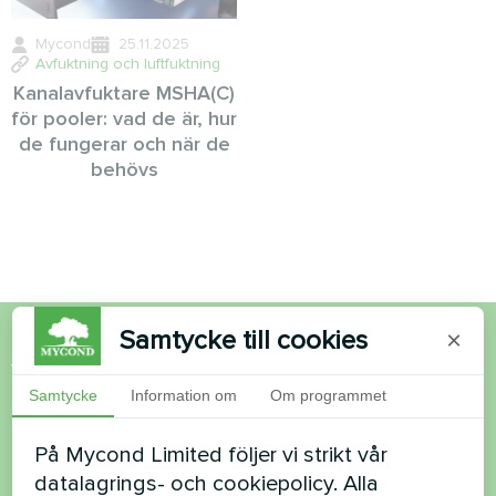
Mycond
25.11.2025
Avfuktning och luftfuktning
Kanalavfuktare MSHA(C)
för pooler: vad de är, hur
de fungerar och när de
behövs
Samtycke till cookies
×
Vill du köpa eller har du
Samtycke
Information om
Om programmet
frågor?
På Mycond Limited följer vi strikt vår
Kontakta oss så hjälper vi dig
datalagrings- och cookiepolicy. Alla