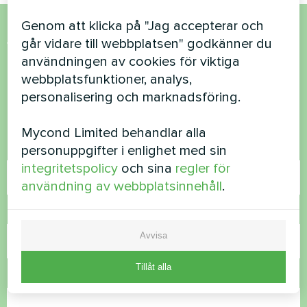
Genom att klicka på "Jag accepterar och
går vidare till webbplatsen" godkänner du
Vill du köpa eller har du
användningen av cookies för viktiga
frågor?
webbplatsfunktioner, analys,
personalisering och marknadsföring.
Kontakta oss så hjälper vi dig
Mycond Limited behandlar alla
personuppgifter i enlighet med sin
Namn
integritetspolicy
och sina
regler för
användning av webbplatsinnehåll
.
Telefonnummer
Avvisa
Tillåt alla
E-post