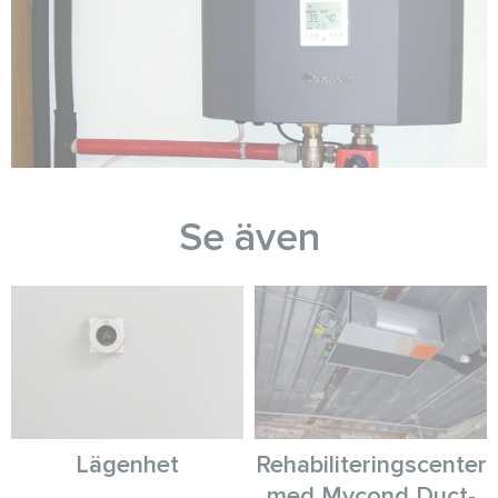
Se även
Lägenhet
Rehabiliteringscenter
med Mycond Duct-