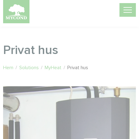
Privat hus
Hem
/
Solutions
/
MyHeat
/
Privat hus