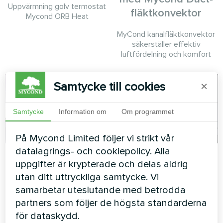
Uppvärmning golv termostat
fläktkonvektor
Mycond ORB Heat
MyCond kanalfläktkonvektor
säkerställer effektiv
luftfördelning och komfort
Samtycke till cookies
×
Samtycke
Information om
Om programmet
På Mycond Limited följer vi strikt vår
datalagrings- och cookiepolicy. Alla
Lägenhet
Lägenhet
uppgifter är krypterade och delas aldrig
utan ditt uttryckliga samtycke. Vi
Konstnärlig design
Uppvärmning golv termostat
fläktkonvektor Silent-serien
Mycond ORB Heat
samarbetar uteslutande med betrodda
partners som följer de högsta standarderna
för dataskydd.