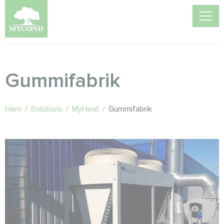
Gummifabrik
Hem
/
Solutions
/
MyHeat
/
Gummifabrik