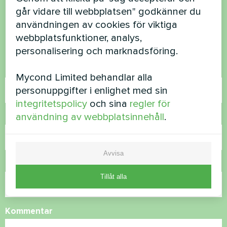
går vidare till webbplatsen" godkänner du
frågor?
användningen av cookies för viktiga
webbplatsfunktioner, analys,
Kontakta oss så hjälper vi dig
personalisering och marknadsföring.
Namn
Mycond Limited behandlar alla
personuppgifter i enlighet med sin
integritetspolicy
och sina
regler för
användning av webbplatsinnehåll
.
Telefonnummer
Avvisa
E-post
Tillåt alla
Kommentar