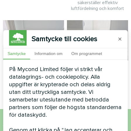
säkerställer effektiv
luftfördelning och komfort
Samtycke till cookies
×
Samtycke
Information om
Om programmet
Lägenhet
Lägenhet
På Mycond Limited följer vi strikt vår
datalagrings- och cookiepolicy. Alla
Konstnärlig design
Uppvärmning golv termostat
uppgifter är krypterade och delas aldrig
fläktkonvektor Silent-serien
Mycond ORB Heat
utan ditt uttryckliga samtycke. Vi
samarbetar uteslutande med betrodda
partners som följer de högsta standarderna
för dataskydd.
Vill du köpa eller har du
Genom att klicka på "Jag accepterar och