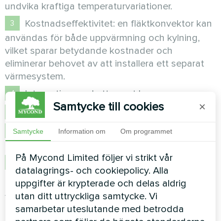
undvika kraftiga temperaturvariationer.
Kostnadseffektivitet: en fläktkonvektor kan
användas för både uppvärmning och kylning,
vilket sparar betydande kostnader och
eliminerar behovet av att installera ett separat
värmesystem.
Integration med ett smart hem.
Samtycke till cookies
×
Miljövänlighet. Icke-farlig kylvätska.
Maximalt utnyttjande av det användbara
Samtycke
Information om
Om programmet
utrymmet.
På Mycond Limited följer vi strikt vår
Fläktkonvektormodeller med låg ljudnivå.
datalagrings- och cookiepolicy. Alla
uppgifter är krypterade och delas aldrig
Att välja en fläktkonvektor
utan ditt uttryckliga samtycke. Vi
samarbetar uteslutande med betrodda
För att kunna välja en fläktkonvektor på ett