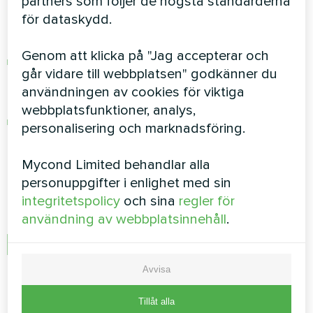
partners som följer de högsta standarderna
effektivt sätt måste du besvara två viktiga
för dataskydd.
frågor:
Genom att klicka på "Jag accepterar och
Vilka tekniska specifikationer är obligatoriska
går vidare till webbplatsen" godkänner du
för fläktkonvektorn, och vilka är de avsedda
användningen av cookies för viktiga
förhållandena och installationsmetoden?
webbplatsfunktioner, analys,
Specifikationerna avgör hur effektiv och
personalisering och marknadsföring.
korrekt driften av hela värme- och
luftkonditioneringssystemet blir.
Mycond Limited behandlar alla
personuppgifter i enlighet med sin
När du väljer en fläktkonvektor bör du tänka på
integritetspolicy
och sina
regler för
följande:
användning av webbplatsinnehåll
.
När du bestämmer fläktkonvektorns
kapacitet ska du ta hänsyn till de specifika
Avvisa
kraven för det värme- och
luftkonditioneringssystem som används i
Tillåt alla