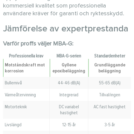
kommersiell kvalitet som professionella
användare kräver för garanti och ryktesskydd.
Jämförelse av expertprestanda
Varför proffs väljer MBA-G:
Professionella krav
MBA-G-serien
Standardenheter
Motståndskraft mot
Gyllene
Grundläggande
korrosion
epoxibeläggning
beläggning
Bullernivå
44-46 dB(A)
55-65 dB(A)
Värmeåtervinning
Integrerad
Tillval/ingen
Motorteknik
DC variabel
AC fast hastighet
hastighet
Livslängd
12-15 år
3-5 år