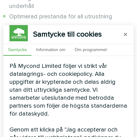
underhåll
Optimerad prestanda för all utrustning
Hemlighet #5:
Samtycke till cookies
×
Precisionsdimensionering och -
Samtycke
Information om
Om programmet
placering
På Mycond Limited följer vi strikt vår
Expertmetodiken:
Professionella beräkningar tar
datalagrings- och cookiepolicy. Alla
hänsyn till luftcirkulationsmönster,
uppgifter är krypterade och delas aldrig
beläggningsgrad och säsongsvariationer för att
utan ditt uttryckliga samtycke. Vi
fastställa exakta utrustningsbehov.
samarbetar uteslutande med betrodda
partners som följer de högsta standarderna
Varför precision är viktigt:
Underdimensionerad
för dataskydd.
utrustning körs kontinuerligt utan att uppnå
resultat. Överdimensionerad utrustning cyklar
Genom att klicka på "Jag accepterar och
ineffektivt och skapar komfortproblem.