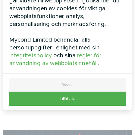
går vidare till webbplatsen" godkänner du
Professionell dimensionering säkerställer
användningen av cookies för viktiga
optimal prestanda och effektivitet.
webbplatsfunktioner, analys,
personalisering och marknadsföring.
Strategi för placering:
Mycond Limited behandlar alla
Strategisk placering maximerar
personuppgifter i enlighet med sin
luftcirkulationens effektivitet
integritetspolicy
och sina
regler för
Korrekt avstånd säkerställer optimal
användning av webbplatsinnehåll
.
värmeöverföring
Serviceåtkomlighet minimerar
Avvisa
underhållskostnaderna
Estetisk integration upprätthåller utrymmets
Tillåt alla
attraktivitet