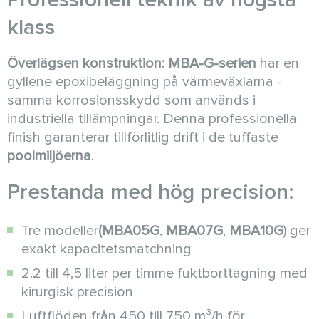
klass
Överlägsen konstruktion:
MBA-G-serien
har en
gyllene epoxibeläggning på värmeväxlarna -
samma korrosionsskydd som används i
industriella tillämpningar. Denna professionella
finish garanterar tillförlitlig drift i de tuffaste
poolmiljöerna
.
Prestanda med hög precision:
Tre modeller
(MBA05G
,
MBA07G
,
MBA10G
) ger
exakt kapacitetsmatchning
2.2 till 4,5 liter per timme fuktborttagning med
kirurgisk precision
Luftflöden från 450 till 750 m³/h för