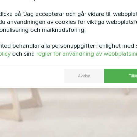
icka på "Jag accepterar och går vidare till webbpla
u användningen av cookies för viktiga webbplatsfu
sonalisering och marknadsföring.
ted behandlar alla personuppgifter i enlighet med 
olicy
och sina
regler för användning av webbplatsin
Avvisa
Tillå