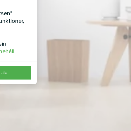
tsen"
nktioner,
sin
nehåll
.
t alla