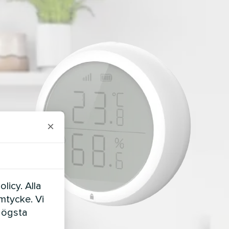
×
licy. Alla
amtycke. Vi
högsta