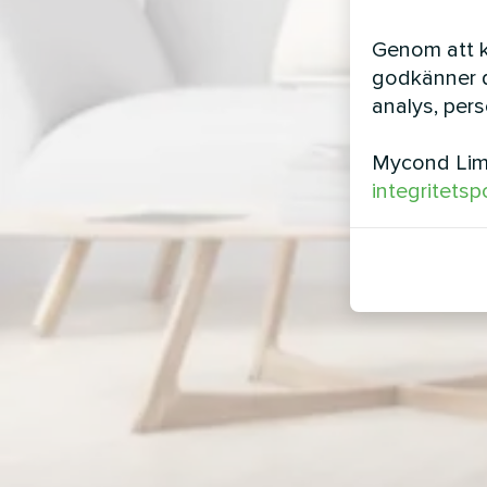
Genom att kl
godkänner d
analys, per
Mycond Limi
integritetsp