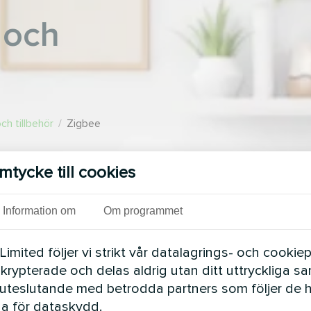
 och
ch tillbehör
/
Zigbee
u justera olika scenarier:
mtycke till cookies
hus överstiger
tigheten i barnkammaren
Information om
Om programmet
peraturen inomhus
mited följer vi strikt vår datalagrings- och cookiepo
 krypterade och delas aldrig utan ditt uttryckliga s
uteslutande med betrodda partners som följer de 
a för dataskydd.