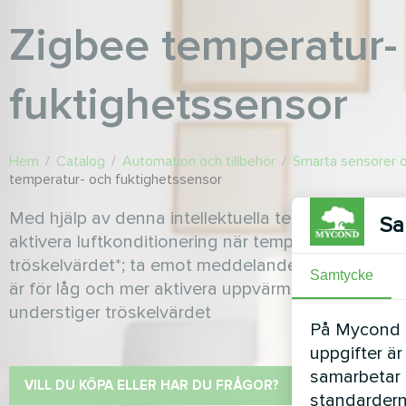
Zigbee temperatur-
fuktighetssensor
Hem
/
Catalog
/
Automation och tillbehör
/
Smarta sensorer o
temperatur- och fuktighetssensor
Med hjälp av denna intellektuella termometer kan d
Sa
aktivera luftkonditionering när temperaturen inom
tröskelvärdet*; ta emot meddelanden när luftfuk
Samtycke
är för låg och mer aktivera uppvärmning när tem
understiger tröskelvärdet
På Mycond Li
uppgifter är
samarbetar 
VILL DU KÖPA ELLER HAR DU FRÅGOR?
standardern