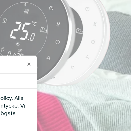
×
licy. Alla
amtycke. Vi
högsta