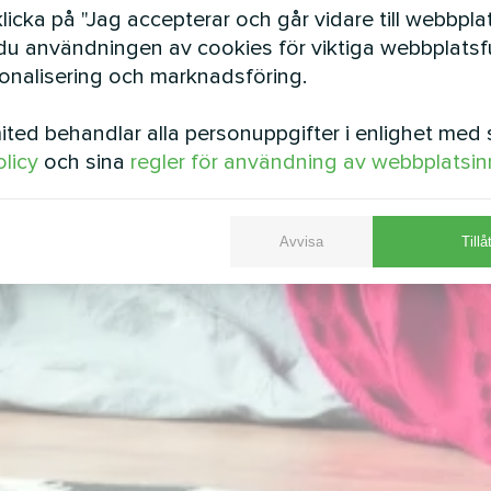
icka på "Jag accepterar och går vidare till webbpla
u användningen av cookies för viktiga webbplatsfu
sonalisering och marknadsföring.
ted behandlar alla personuppgifter i enlighet med 
olicy
och sina
regler för användning av webbplatsin
Avvisa
Tillå