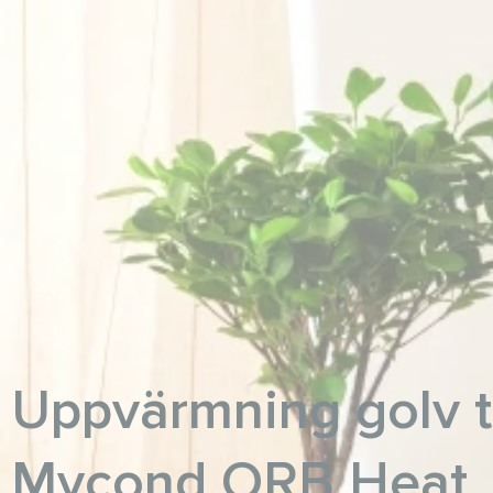
Uppvärmning golv 
Mycond ORB Heat