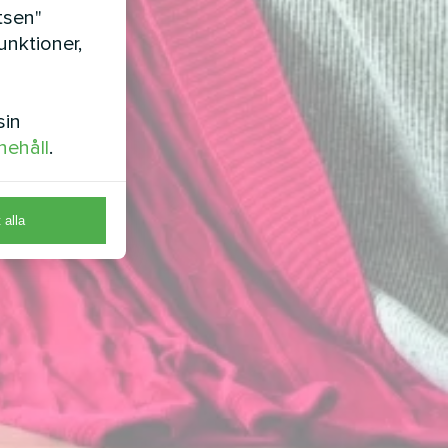
tsen"
nktioner,
sin
nehåll
.
t alla