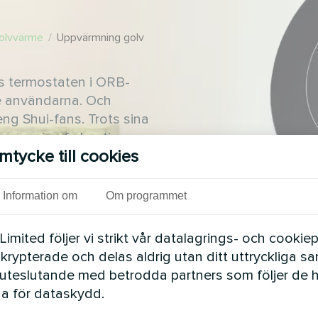
golvvärme
/
Uppvärmning golv
s termostaten i ORB-
de användarna. Och
g Shui-fans. Trots sina
e än sina fyrkantiga
mtycke till cookies
ör att du kan styra
svart eller vitt
Information om
Om programmet
mited följer vi strikt vår datalagrings- och cookiepo
 krypterade och delas aldrig utan ditt uttryckliga s
uteslutande med betrodda partners som följer de 
a för dataskydd.