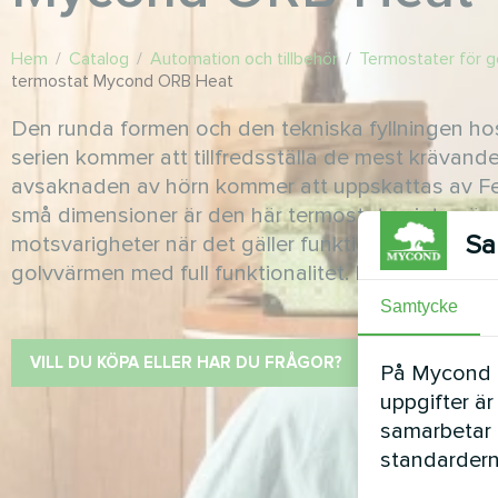
Hem
/
Catalog
/
Automation och tillbehör
/
Termostater för 
termostat Mycond ORB Heat
Den runda formen och den tekniska fyllningen ho
serien kommer att tillfredsställa de mest krävan
avsaknaden av hörn kommer att uppskattas av Fen
små dimensioner är den här termostaten inte sämr
Sa
motsvarigheter när det gäller funktionalitet och g
golvvärmen med full funktionalitet. Finns i färgerna 
Samtycke
VILL DU KÖPA ELLER HAR DU FRÅGOR?
På Mycond Li
uppgifter är
samarbetar 
standardern