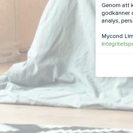
Genom att kl
godkänner d
analys, per
Mycond Limi
integritetsp