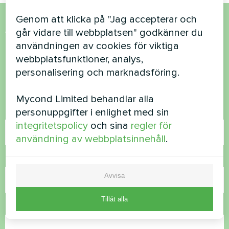
Genom att klicka på "Jag accepterar och
går vidare till webbplatsen" godkänner du
Vill du köpa eller har du
användningen av cookies för viktiga
frågor?
webbplatsfunktioner, analys,
personalisering och marknadsföring.
Kontakta oss så hjälper vi dig
Mycond Limited behandlar alla
personuppgifter i enlighet med sin
Namn
integritetspolicy
och sina
regler för
användning av webbplatsinnehåll
.
Telefonnummer
Avvisa
Tillåt alla
E-post