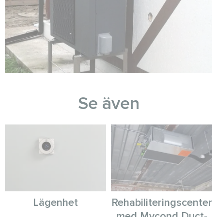
Se även
Lägenhet
Rehabiliteringscenter
med Mycond Duct-