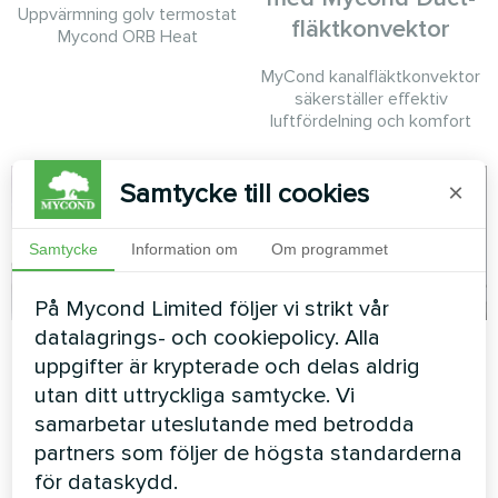
Uppvärmning golv termostat
fläktkonvektor
Mycond ORB Heat
MyCond kanalfläktkonvektor
säkerställer effektiv
luftfördelning och komfort
Samtycke till cookies
×
Samtycke
Information om
Om programmet
På Mycond Limited följer vi strikt vår
datalagrings- och cookiepolicy. Alla
Lägenhet
Lägenhet
uppgifter är krypterade och delas aldrig
utan ditt uttryckliga samtycke. Vi
Konstnärlig design
Uppvärmning golv termostat
fläktkonvektor Silent-serien
Mycond ORB Heat
samarbetar uteslutande med betrodda
partners som följer de högsta standarderna
för dataskydd.