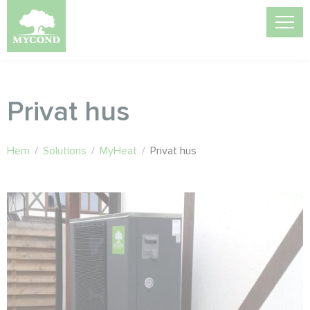
Privat hus
Hem
/
Solutions
/
MyHeat
/
Privat hus