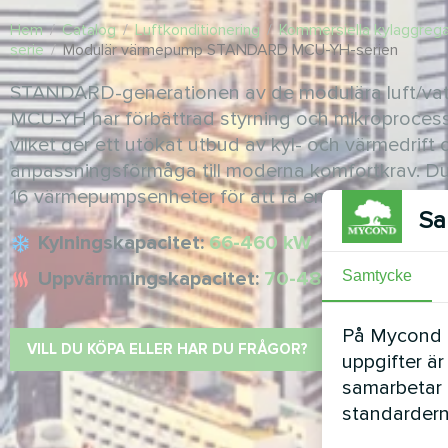
Hem
/
Catalog
/
Luftkonditionering
/
Kommersiella kylaggreg
serie
/
Modulär värmepump STANDARD MCU-YH-serien
STANDARD-generationen av de modulära luft/v
MCU-YH har förbättrad styrning och mikroprocess
vilket ger ett utökat utbud av kyl- och värmedrift 
anpassningsförmåga till moderna komfortkrav. D
16 värmepumpsenheter för att få en total kapacit
Sa
Kylningskapacitet:
66-460 kW
Uppvärmningskapacitet:
70-485 kW
Samtycke
På Mycond Li
VILL DU KÖPA ELLER HAR DU FRÅGOR?
uppgifter är
samarbetar 
standardern