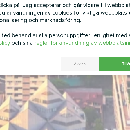
icka på "Jag accepterar och går vidare till webbpla
u användningen av cookies för viktiga webbplatsfu
sonalisering och marknadsföring.
ted behandlar alla personuppgifter i enlighet med 
olicy
och sina
regler för användning av webbplatsin
Avvisa
Tillå