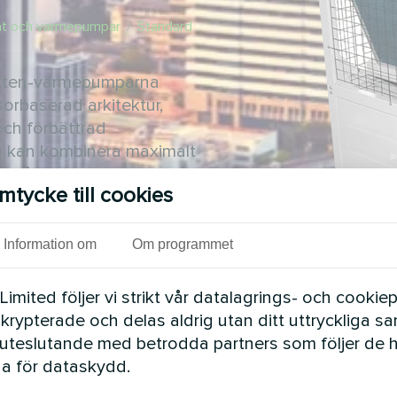
at och värmepumpar
/
Standard
atten-värmepumparna
orbaserad arkitektur,
och förbättrad
u kan kombinera maximalt
et på 66 kW till 3680 kW
mtycke till cookies
Information om
Om programmet
mited följer vi strikt vår datalagrings- och cookiepo
 krypterade och delas aldrig utan ditt uttryckliga s
uteslutande med betrodda partners som följer de 
a för dataskydd.