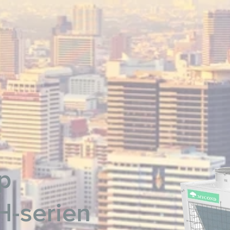
p
-serien