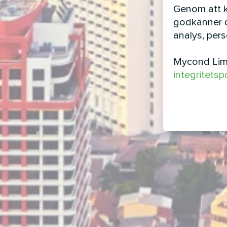
Genom att kl
godkänner d
analys, per
Mycond Limi
integritetsp