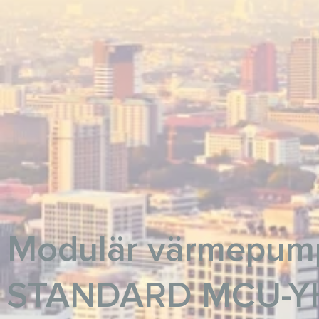
Modulär värmepum
STANDARD MCU-YH