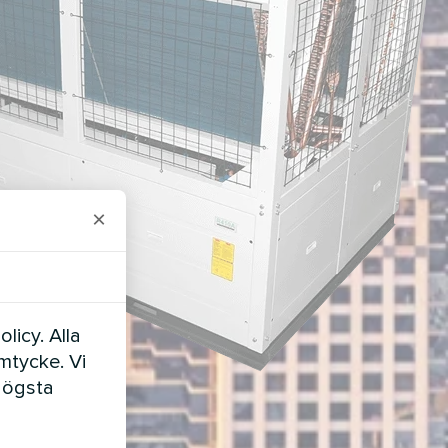
×
licy. Alla
amtycke. Vi
högsta