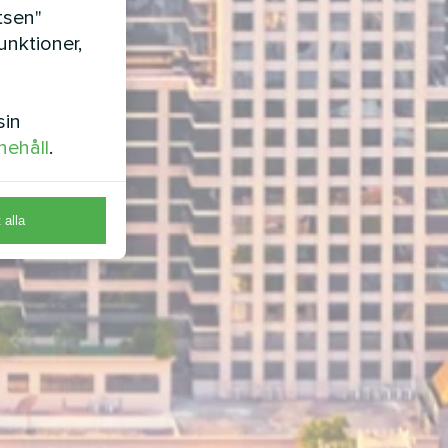
tsen"
nktioner,
sin
nehåll
.
t alla