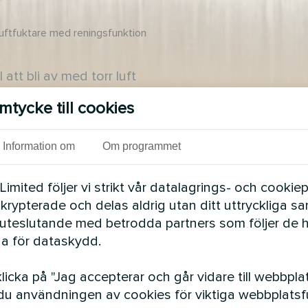
uftfuktare med reningsfunktion
tt bli av med torr luft
ad med Wi-Fi-kontroll,
mtycke till cookies
ttläge. Den arbetar tyst,
kapar en hälsosam och
Information om
Om programmet
mited följer vi strikt vår datalagrings- och cookiepo
 krypterade och delas aldrig utan ditt uttryckliga s
uteslutande med betrodda partners som följer de 
a för dataskydd.
icka på "Jag accepterar och går vidare till webbpla
u användningen av cookies för viktiga webbplatsfu