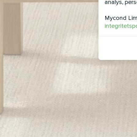
analys, per
Mycond Limi
integritetsp