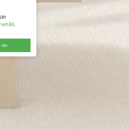
sin
nehåll
.
t alla