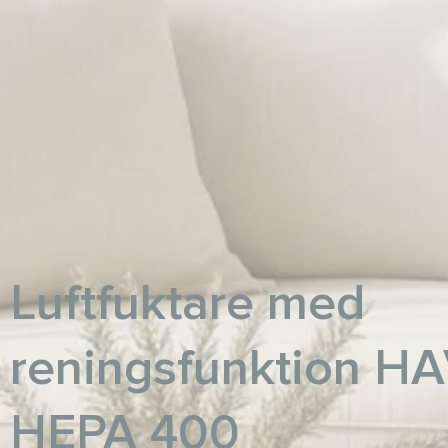
Luftfuktare med
reningsfunktion H
HEPA 400