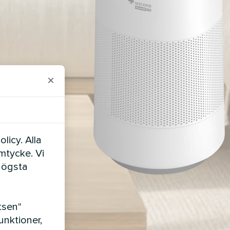
×
licy. Alla
amtycke. Vi
högsta
tsen"
nktioner,