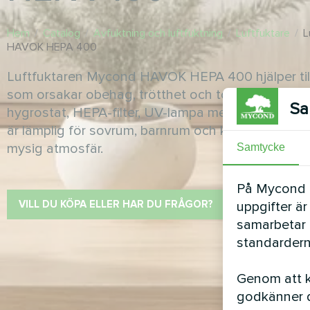
Hem
/
Catalog
/
Avfuktning och luftfuktning
/
Luftfuktare
/
L
HAVOK HEPA 400
Luftfuktaren Mycond HAVOK HEPA 400 hjälper till a
som orsakar obehag, trötthet och torr hud. Utrust
Sa
hygrostat, HEPA-filter, UV-lampa med timer och na
är lämplig för sovrum, barnrum och kontor och s
mysig atmosfär.
Samtycke
På Mycond Li
VILL DU KÖPA ELLER HAR DU FRÅGOR?
uppgifter är
samarbetar 
standardern
Genom att kl
godkänner d