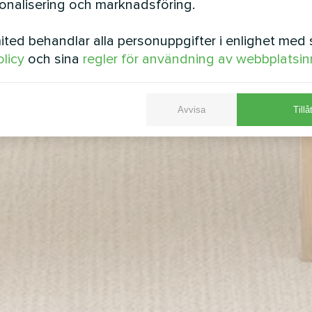
sonalisering och marknadsföring.
ted behandlar alla personuppgifter i enlighet med 
olicy
och sina
regler för användning av webbplatsin
Avvisa
Tillå