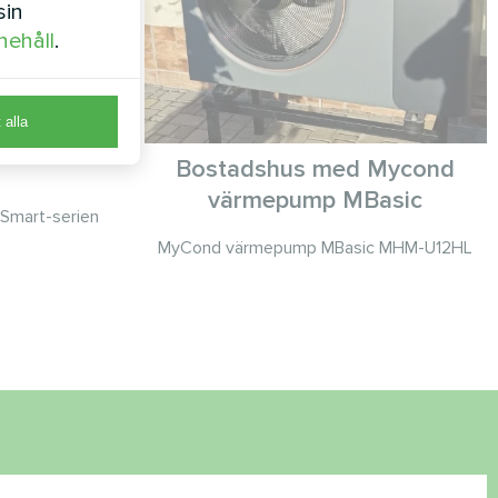
sin
nehåll
.
t alla
Bostadshus med Mycond
värmepump MBasic
Smart-serien
MyCond värmepump MBasic MHM-U12HL