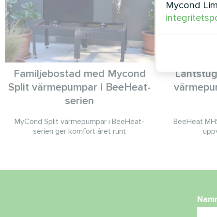
Mycond Limi
integritetsp
Familjebostad med Mycond
Lantstu
Split värmepumpar i BeeHeat-
värmepu
serien
MyCond Split värmepumpar i BeeHeat-
BeeHeat MHS-
serien ger komfort året runt
uppv
Nam