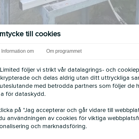
mtycke till cookies
Information om
Om programmet
mited följer vi strikt vår datalagrings- och cookiepo
 krypterade och delas aldrig utan ditt uttryckliga s
uteslutande med betrodda partners som följer de 
a för dataskydd.
Se även
icka på "Jag accepterar och går vidare till webbpla
u användningen av cookies för viktiga webbplatsfu
sonalisering och marknadsföring.