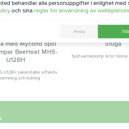
ted behandlar alla personuppgifter i enlighet med 
olicy
och sina
regler för användning av webbplatsin
Avvisa
Tillå
ga med Mycond Split
Stuga
mpar BeeHeat MHS-
Splitvärmepump Artic Home 
U12BH
U12BH säkerställer effektiv
ärmning och kylning
n