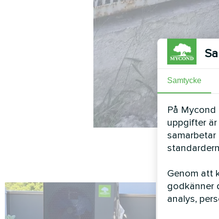
Sa
Samtycke
På Mycond Li
uppgifter är
samarbetar 
standardern
Genom att kl
godkänner d
analys, per