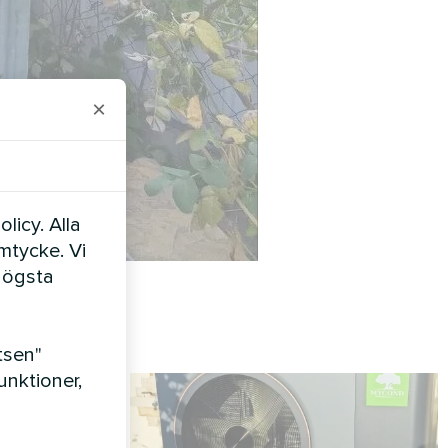
×
licy. Alla
amtycke. Vi
högsta
tsen"
nktioner,