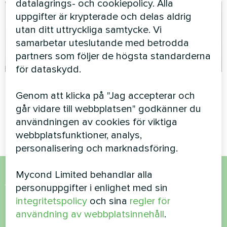
datalagrings- och cookiepolicy. Alla
uppgifter är krypterade och delas aldrig
utan ditt uttryckliga samtycke. Vi
samarbetar uteslutande med betrodda
partners som följer de högsta standarderna
för dataskydd.
Privat hus
Biltvätt
Genom att klicka på "Jag accepterar och
Splitvärmepump Artic Home
Splitvärmepump Mycond
går vidare till webbplatsen" godkänner du
Basic-serien
Hevi-serien
användningen av cookies för viktiga
webbplatsfunktioner, analys,
personalisering och marknadsföring.
Mycond Limited behandlar alla
Vill du köpa eller har du
personuppgifter i enlighet med sin
integritetspolicy
och sina
regler för
frågor?
användning av webbplatsinnehåll
.