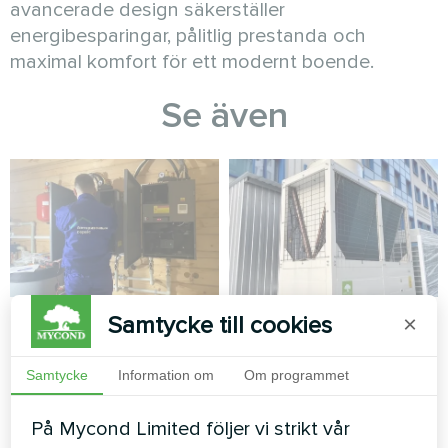
avancerade design säkerställer
energibesparingar, pålitlig prestanda och
maximal komfort för ett modernt boende.
Se även
Privat hus
Administrativ
Samtycke till cookies
×
byggnad
Värmepump typ split-serie
Samtycke
Information om
Om programmet
HEVI MHS-U09HH och MHS-
Modulär värmepump MCU-
U18HH
serien
På Mycond Limited följer vi strikt vår