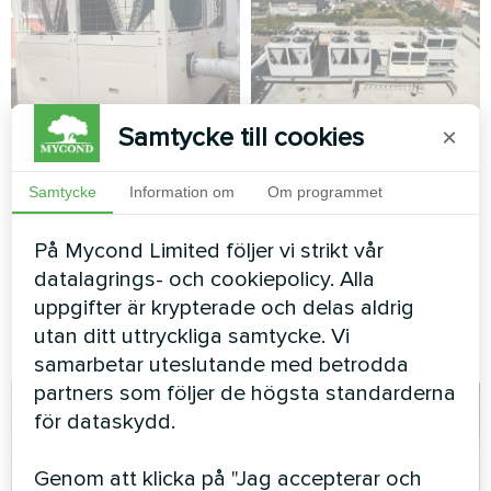
Industrianläggning
Kontorsbyggnad
Samtycke till cookies
×
med Mycond
Modulär värmepump MCU-
modulär värmepump
Samtycke
Information om
Om programmet
serien
STANDARD MCU
På Mycond Limited följer vi strikt vår
MyCond modulär värmepump
datalagrings- och cookiepolicy. Alla
STANDARD MCU säkerställer
uppgifter är krypterade och delas aldrig
effektiv uppvärmning och
utan ditt uttryckliga samtycke. Vi
kylning
samarbetar uteslutande med betrodda
partners som följer de högsta standarderna
för dataskydd.
Genom att klicka på "Jag accepterar och