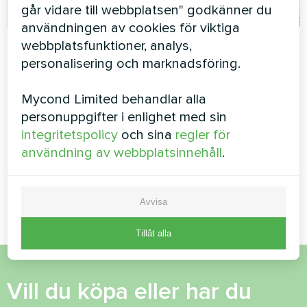
går vidare till webbplatsen" godkänner du
användningen av cookies för viktiga
Fristående villa med
Servicestation med
webbplatsfunktioner, analys,
Mycond Split
Mycond Split
personalisering och marknadsföring.
värmepumpar
värmepumpar
Mycond Limited behandlar alla
BeeHeat MHS-
BeeHeat-serien
personuppgifter i enlighet med sin
U12BH
MyCond Split värmepumpar
integritetspolicy
och sina
regler för
BeeHeat-serien
MyCond Split värmepump
användning av webbplatsinnehåll
.
BeeHeat MHS-U12BH ger
pålitlig uppvärmning och
kylning året runt
Avvisa
Tillåt alla
Vill du köpa eller har du